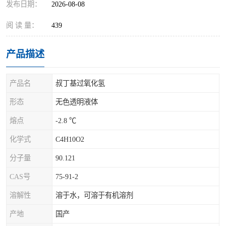
发布日期：
2026-08-08
阅 读 量：
439
产品描述
产品名
叔丁基过氧化氢
形态
无色透明液体
熔点
-2.8 ℃
化学式
C4H10O2
分子量
90.121
CAS号
75-91-2
溶解性
溶于水，可溶于有机溶剂
产地
国产