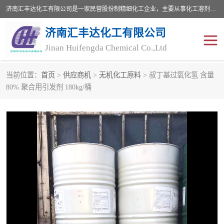
济南汇丰达化工有限公司是一家民营股份制精细化工企业，主要从事化工溶剂、药用辅料、合成中间体等深加工产品的研制开发、生产、销售和进出口贸易。主营产品：环氧丙烷，十二烷基苯，甲基磺酸，磺酸，DMF，DMAC，甘油，苯甲醇，乙酰氯，甲基丙烯酸，甲基丙烯酸甲酯，叔丁醇，异辛酸，二乙烯三胺，一乙，二乙‎，三乙醇胺，原乙酸三甲酯等化工产品及中间体。欢迎各界朋友洽谈咨询业务。
济南汇丰达化工有限公司
Jinan Huifengda Chemical Co.,Ltd
当前位置：
首页
>
供应商机
>
无机化工原料
> 叔丁基过氧化氢 含量
胺类
烷经
80% 聚合用引发剂 180kg/桶
醇类
醚类
酮类
酚类
羧酸衍生物
无机化工原料
无机盐
有机溶剂
添加剂助剂
十二烷基苯