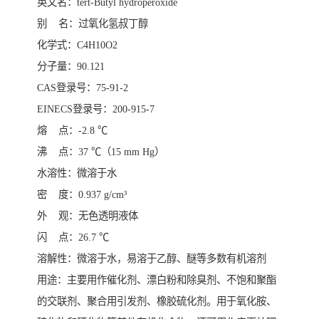
英文名：tert-Butyl hydroperoxide
别 名：过氧化氢叔丁醇
化学式：C4H10O2
分子量：90.121
CAS登录号：75-91-2
EINECS登录号：200-915-7
熔 点：-2.8 ℃
沸 点：37 ℃（15 mm Hg）
水溶性：微溶于水
密 度：0.937 g/cm³
外 观：无色透明液体
闪 点：26.7 ℃
溶解性：微溶于水，易溶于乙醇、醚等多数有机溶剂
用途：主要用作催化剂、漂白粉和除臭剂、不饱和聚酯
的交联剂、聚合用引发剂、橡胶硫化剂。用于氧化胺、