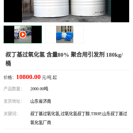
十二烷基苯磺酸
甲醇钠
乙醇钠
三乙胺
丙二醇甲醚醋酸酯
丙酸乙酯
过氧化苯甲酰
多聚磷酸
叔丁基过氧化氢 含量80% 聚合用引发剂 180kg/
桶
叔丁基苯
砜类
10800.00
价格：
元/吨 起
醛类
芳烃化合物
产品数量：
2000.00吨
酯类
有机酸酯类
发货地址：
山东省济南
烷烃化工原料
合成中间体
关键词：
叔丁基过氧化氢,过氧化氢叔丁醇,TBHP,山东叔丁基过
水处理助剂
氧化氢厂商