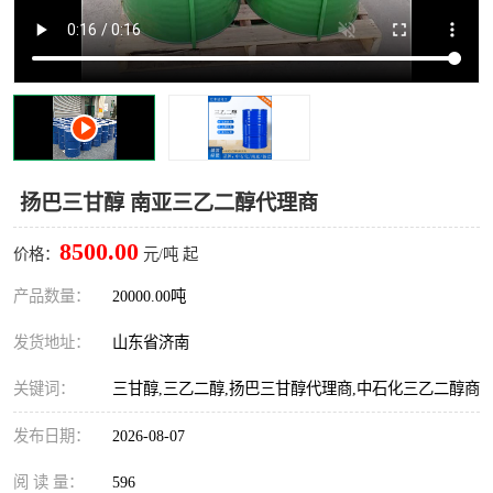
十二烷基苯磺酸
甲醇钠
乙醇钠
三乙胺
丙二醇甲醚醋酸酯
丙酸乙酯
过氧化苯甲酰
多聚磷酸
扬巴三甘醇 南亚三乙二醇代理商
叔丁基苯
砜类
8500.00
价格：
元/吨 起
醛类
芳烃化合物
产品数量：
20000.00吨
发货地址：
山东省济南
酯类
有机酸酯类
关键词：
三甘醇,三乙二醇,扬巴三甘醇代理商,中石化三乙二醇商
烷烃化工原料
合成中间体
发布日期：
2026-08-07
水处理助剂
阅 读 量：
596