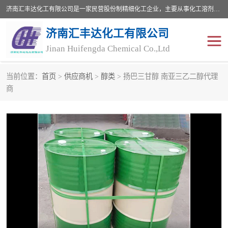
济南汇丰达化工有限公司是一家民营股份制精细化工企业，主要从事化工溶剂、药用辅料、合成中间体等深加工产品的研制开发、生产、销售和进出口贸易。主营产品：环氧丙烷，十二烷基苯，甲基磺酸，磺酸，DMF，DMAC，甘油，苯甲醇，乙酰氯，甲基丙烯酸，甲基丙烯酸甲酯，叔丁醇，异辛酸，二乙烯三胺，一乙，二乙‎，三乙醇胺，原乙酸三甲酯等化工产品及中间体。欢迎各界朋友洽谈咨询业务。
济南汇丰达化工有限公司
Jinan Huifengda Chemical Co.,Ltd
当前位置：
首页
>
供应商机
>
醇类
> 扬巴三甘醇 南亚三乙二醇代理
胺类
烷经
商
醇类
醚类
酮类
酚类
羧酸衍生物
无机化工原料
无机盐
有机溶剂
添加剂助剂
十二烷基苯