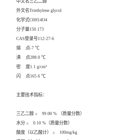
中文名三乙二醇
外文名Triethylene glycol
化学式C6H14O4
分子量150.173
CAS登录号112-27-6
熔 点-7 ℃
沸 点288.0 ℃
密 度1.1 g/cm³
闪 点165.6 ℃
主要技术指标：
三乙二醇 ≥ 99.00 % （质量分数）
水分 ≤ 0.10 %（质量分数）
酸度（以乙酸计） ≤ 100mg/kg