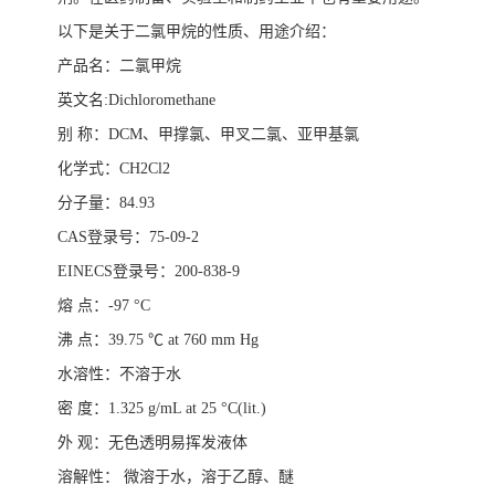
以下是关于二氯甲烷的性质、用途介绍：
产品名：
二氯甲烷
英文名
:Dichloromethane
别
称
：
DCM
、
甲撑氯、甲叉二氯、亚甲基氯
化学式
：
CH2Cl2
分子量
：
84.93
CAS
登录号
：
75-09-2
EINECS
登录号
：
200-838-9
熔
点
：
-97 °C
沸
点
：
39.75
℃
at 760 mm Hg
水溶性
：
不溶于水
密
度
：
1.325 g/mL at 25 °C(lit.)
外
观
：
无色透明易挥发液体
溶解性：
微溶于水，溶于乙醇、醚