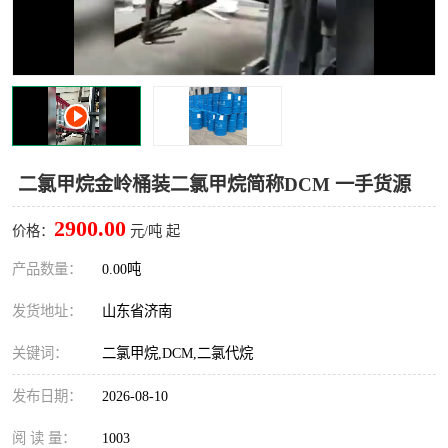
十二烷基苯磺酸
甲醇钠
乙醇钠
三乙胺
丙二醇甲醚醋酸酯
丙酸乙酯
过氧化苯甲酰
多聚磷酸
二氯甲烷金岭桶装二氯甲烷简称DCM 一手货源
叔丁基苯
砜类
2900.00
价格：
元/吨 起
醛类
芳烃化合物
产品数量：
0.00吨
发货地址：
山东省济南
酯类
有机酸酯类
关键词：
二氯甲烷,DCM,二氯代烷
烷烃化工原料
合成中间体
发布日期：
2026-08-10
水处理助剂
阅 读 量：
1003