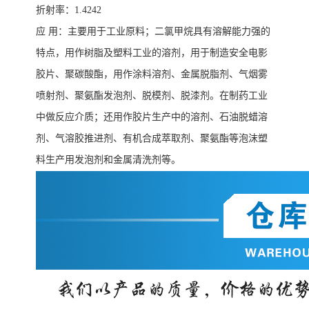
折射率：
1.4242
应
用
：
主要
用于
工业原料
；
二氯甲烷具有溶解能力强
的
特点
，
用作树脂及塑料工业的溶剂
，
用
于制造安全
电影
胶片、聚碳酸酯
，
用作涂料溶剂、金属脱脂剂
、
气烟雾
喷射剂、聚氨酯发泡剂、脱模剂、脱漆剂。在制药工业
中做反应介质
；
还用作胶片生产中的溶剂、石油脱蜡溶
剂、气溶胶推进剂、有机合成萃取剂、聚氨酯等泡沫塑
料生产用发泡剂和金属清洗剂等。