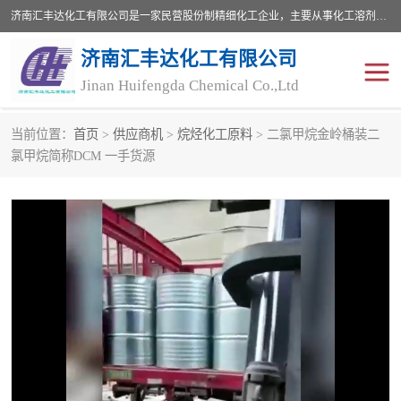
济南汇丰达化工有限公司是一家民营股份制精细化工企业，主要从事化工溶剂、药用辅料、合成中间体等深加工产品的研制开发、生产、销售和进出口贸易。主营产品：环氧丙烷，十二烷基苯，甲基磺酸，磺酸，DMF，DMAC，甘油，苯甲醇，乙酰氯，甲基丙烯酸，甲基丙烯酸甲酯，叔丁醇，异辛酸，二乙烯三胺，一乙，二乙‎，三乙醇胺，原乙酸三甲酯等化工产品及中间体。欢迎各界朋友洽谈咨询业务。
济南汇丰达化工有限公司
Jinan Huifengda Chemical Co.,Ltd
当前位置：
首页
>
供应商机
>
烷烃化工原料
> 二氯甲烷金岭桶装二
胺类
烷经
氯甲烷简称DCM 一手货源
醇类
醚类
酮类
酚类
羧酸衍生物
无机化工原料
无机盐
有机溶剂
添加剂助剂
十二烷基苯