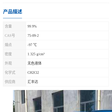
产品描述
含量
99.9%
CAS号
75-09-2
熔点
-97 ℃
密度
1.325 g/cm³
外观
无色液体
化学式
CH2Cl2
供应商
汇丰达