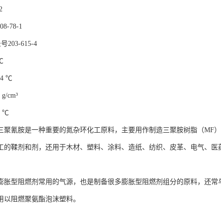
2
8-78-1
203-615-4
℃
4 ℃
g/cm³
 ℃
三聚氰胺是一种重要的氮杂环化工原料，主要用作制造三聚胺树脂（MF
工的鞣剂和剂，还用于木材、塑料、涂料、造纸、纺织、皮革、电气、医
膨胀型阻燃剂常用的气源，也是制备很多膨胀型阻燃剂组分的原料，还常
用以阻燃聚氨酯泡沫塑料。