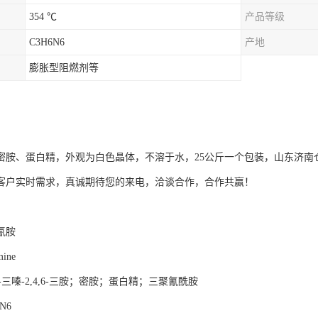
354 ℃
产品等级
C3H6N6
产地
膨胀型阻燃剂等
密胺、蛋白精，外观为白色晶体，不溶于水，25公斤一个包装，山东济南
客户实时需求，真诚期待您的来电，洽谈合作，合作共赢！
氰胺
ine
5-三嗪-2,4,6-三胺；密胺；蛋白精；三聚氰酰胺
N6