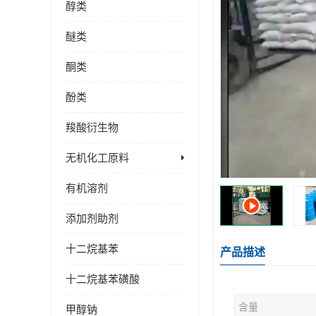
醇类
醚类
酮类
酚类
羧酸衍生物
无机化工原料
有机溶剂
添加剂助剂
十二烷基苯
产品描述
十二烷基苯磺酸
含量
甲醇钠