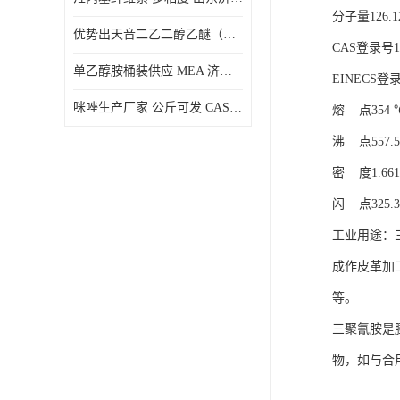
分子量126.1
优势出天音二乙二醇乙醚（DPE）山东仓库发现货
CAS登录号10
单乙醇胺桶装供应 MEA 济南仓库发货 厂家
EINECS登录号
咪唑生产厂家 公斤可发 CAS:288-32-4
熔 点354 
沸 点557.5
密 度1.661 
闪 点325.3
工业用途：
成作皮革加
等。
三聚氰胺是
物，如与合