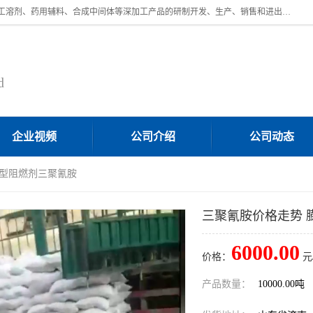
济南汇丰达化工有限公司是一家民营股份制精细化工企业，主要从事化工溶剂、药用辅料、合成中间体等深加工产品的研制开发、生产、销售和进出口贸易。主营产品：环氧丙烷，十二烷基苯，甲基磺酸，磺酸，DMF，DMAC，甘油，苯甲醇，乙酰氯，甲基丙烯酸，甲基丙烯酸甲酯，叔丁醇，异辛酸，二乙烯三胺，一乙，二乙‎，三乙醇胺，原乙酸三甲酯等化工产品及中间体。欢迎各界朋友洽谈咨询业务。
d
企业视频
公司介绍
公司动态
胀型阻燃剂三聚氰胺
三聚氰胺价格走势 
6000.00
价格：
元
产品数量：
10000.00吨