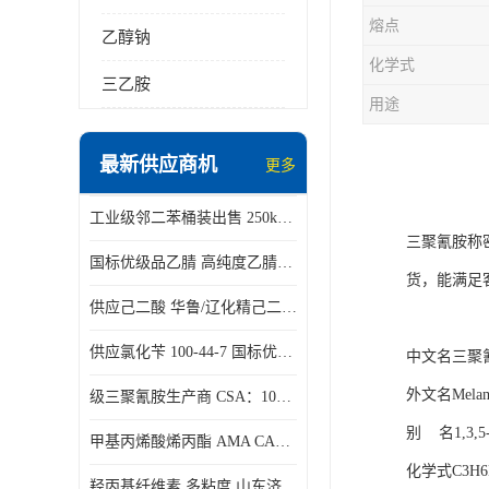
熔点
乙醇钠
化学式
三乙胺
用途
最新供应商机
更多
工业级邻二苯桶装出售 250kg/桶 95-50-1
三聚氰胺称
国标优级品乙腈 高纯度乙腈桶装现货160kg桶
货，能满足
供应己二酸 华鲁/辽化精己二酸 大包装可分小包装现货
供应氯化苄 100-44-7 国标优等品苄基氯 一桶起发
中文名三聚
外文名Melam
级三聚氰胺生产商 CSA：108-78-1 济南发货
别 名1,3,
甲基丙烯酸烯丙酯 AMA CAS：96-05-9
化学式C3H6
羟丙基纤维素 多粘度 山东济南仓库发货