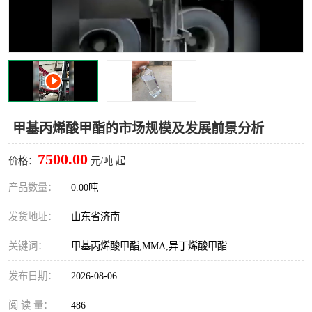
十二烷基苯磺酸
甲醇钠
乙醇钠
三乙胺
丙二醇甲醚醋酸酯
丙酸乙酯
过氧化苯甲酰
多聚磷酸
甲基丙烯酸甲酯的市场规模及发展前景分析
叔丁基苯
砜类
7500.00
价格：
元/吨 起
醛类
芳烃化合物
产品数量：
0.00吨
发货地址：
山东省济南
酯类
有机酸酯类
关键词：
甲基丙烯酸甲酯,MMA,异丁烯酸甲酯
烷烃化工原料
合成中间体
发布日期：
2026-08-06
水处理助剂
阅 读 量：
486