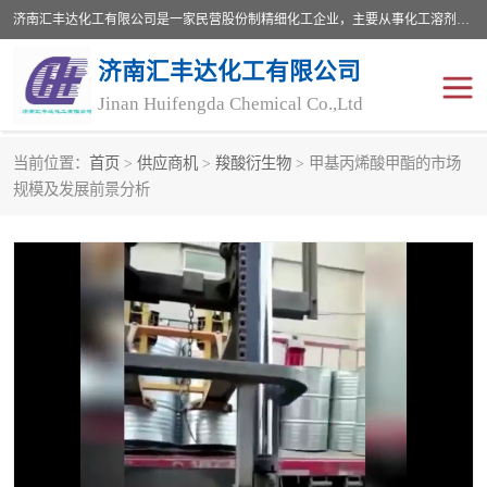
济南汇丰达化工有限公司是一家民营股份制精细化工企业，主要从事化工溶剂、药用辅料、合成中间体等深加工产品的研制开发、生产、销售和进出口贸易。主营产品：环氧丙烷，十二烷基苯，甲基磺酸，磺酸，DMF，DMAC，甘油，苯甲醇，乙酰氯，甲基丙烯酸，甲基丙烯酸甲酯，叔丁醇，异辛酸，二乙烯三胺，一乙，二乙‎，三乙醇胺，原乙酸三甲酯等化工产品及中间体。欢迎各界朋友洽谈咨询业务。
济南汇丰达化工有限公司
Jinan Huifengda Chemical Co.,Ltd
当前位置：
首页
>
供应商机
>
羧酸衍生物
> 甲基丙烯酸甲酯的市场
胺类
烷经
规模及发展前景分析
醇类
醚类
酮类
酚类
羧酸衍生物
无机化工原料
无机盐
有机溶剂
添加剂助剂
十二烷基苯