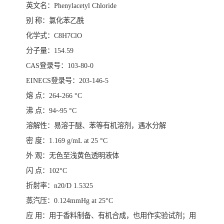
英文名
：
Phenylacetyl Chloride
别
称
：
氯化苯乙酰
化学式
：
C8H7ClO
分子量
：
154.59
CAS
登录号
：
103-80-0
EINECS
登录号
：
203-146-5
熔
点
：
264-266 °C
沸
点
：
94~95 °C
溶
解
性
：
易溶于醚、苯等有机溶剂，遇水分解
密
度
：
1.169 g/mL at 25 °C
外
观
：
无色至浅黄色
透明
液体
闪
点
：
102°C
折射率：
n20/D 1.5325
蒸汽压：
0.124mmHg at 25°C
应
用
：
用于香料制备、有机合成
，
也用作实验试剂
；
用