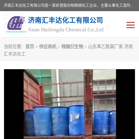
济南汇丰达化工有限公司是一家民营股份制精细化工企业，主要从事化工溶剂、药用辅料、合成中间体等深加工产品的研制开发、生产、销售和进出口贸易。主营产品：环氧丙烷，十二烷基苯，甲基磺酸，磺酸，DMF，DMAC，甘油，苯甲醇，乙酰氯，甲基丙烯酸，甲基丙烯酸甲酯，叔丁醇，异辛酸，二乙烯三胺，一乙，二乙‎，三乙醇胺，原乙酸三甲酯等化工产品及中间体。欢迎各界朋友洽谈咨询业务。
济南汇丰达化工有限公司
Jinan Huifengda Chemical Co.,Ltd
当前位置：
首页
>
供应商机
>
羧酸衍生物
> 山东苯乙酰氯厂家 济南
胺类
烷经
汇丰达化工
醇类
醚类
酮类
酚类
羧酸衍生物
无机化工原料
无机盐
有机溶剂
添加剂助剂
十二烷基苯