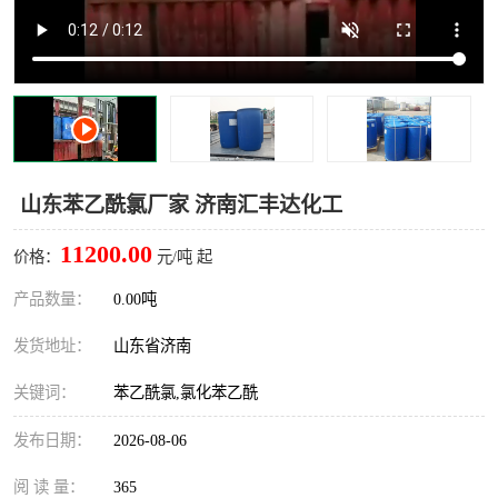
十二烷基苯磺酸
甲醇钠
乙醇钠
三乙胺
丙二醇甲醚醋酸酯
丙酸乙酯
过氧化苯甲酰
多聚磷酸
山东苯乙酰氯厂家 济南汇丰达化工
叔丁基苯
砜类
11200.00
价格：
元/吨 起
醛类
芳烃化合物
产品数量：
0.00吨
发货地址：
山东省济南
酯类
有机酸酯类
关键词：
苯乙酰氯,氯化苯乙酰
烷烃化工原料
合成中间体
发布日期：
2026-08-06
水处理助剂
阅 读 量：
365