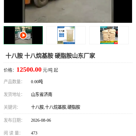
十二烷基苯磺酸
甲醇钠
乙醇钠
三乙胺
丙二醇甲醚醋酸酯
丙酸乙酯
过氧化苯甲酰
多聚磷酸
十八胺 十八烷基胺 硬脂胺山东厂家
叔丁基苯
砜类
12500.00
价格：
元/吨 起
醛类
芳烃化合物
产品数量：
0.00吨
发货地址：
山东省济南
酯类
有机酸酯类
关键词：
十八胺,十八烷基胺,硬脂胺
烷烃化工原料
合成中间体
发布日期：
2026-08-06
水处理助剂
阅 读 量：
473