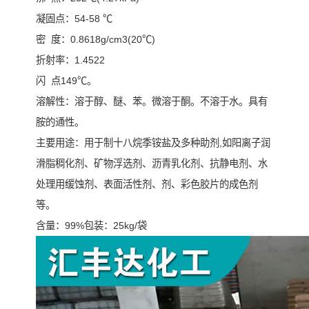
凝固点：54-58 ℃
密 度：0.8618g/cm3(20℃)
折射率：1.4522
闪 点149℃。
溶解性：溶于醇、醚、苯。微溶于酮。不溶于水。具有
胺的通性。
主要用途：用于制十八烷季铵盐及多种助剂,如阳离子润
滑脂稠化剂、矿物浮选剂、沥青乳化剂、抗静电剂、水
处理用缓蚀剂、表面活性剂、剂、彩色胶片的成色剂
等。
含量：99%包装：25kg/袋