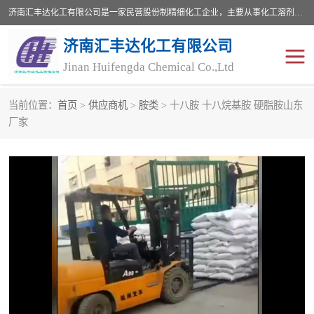
济南汇丰达化工有限公司是一家民营股份制精细化工企业，主要从事化工溶剂、药用辅料、合成中间体等深加工产品的研制开发、生产、销售和进出口贸易。主营产品：环氧丙烷，十二烷基苯，甲基磺酸，磺酸，DMF，DMAC，甘油，苯甲醇，乙酰氯，甲基丙烯酸，甲基丙烯酸甲酯，叔丁醇，异辛酸，二乙烯三胺，一乙，二乙‎，三乙醇胺，原乙酸三甲酯等化工产品及中间体。欢迎各界朋友洽谈咨询业务。
济南汇丰达化工有限公司
Jinan Huifengda Chemical Co.,Ltd
当前位置：
首页
>
供应商机
>
胺类
> 十八胺 十八烷基胺 硬脂胺山东
胺类
烷经
厂家
醇类
醚类
酮类
酚类
羧酸衍生物
无机化工原料
无机盐
有机溶剂
添加剂助剂
十二烷基苯