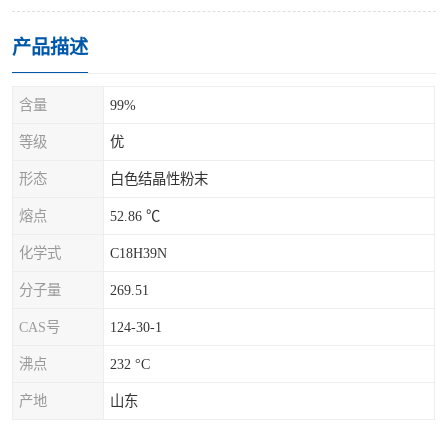
产品描述
含量
99%
等级
优
形态
白色结晶性粉末
熔点
52.86 ℃
化学式
C18H39N
分子量
269.51
CAS号
124-30-1
沸点
232 °C
产地
山东