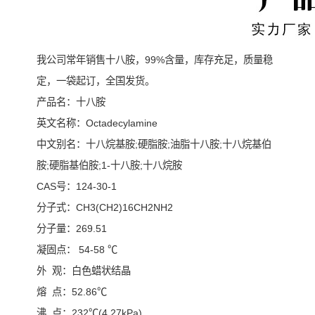
我公司常年销售十八胺，99%含量，库存充足，质量稳
定，一袋起订，全国发货。
产品名：十八胺
英文名称：Octadecylamine
中文别名：十八烷基胺;硬脂胺;油脂十八胺;十八烷基伯
胺;硬脂基伯胺;1-十八胺;十八烷胺
CAS号：124-30-1
分子式：CH3(CH2)16CH2NH2
分子量：269.51
凝固点： 54-58 ℃
外 观：白色蜡状结晶
熔 点：52.86℃
沸 点：232℃(4.27kPa)