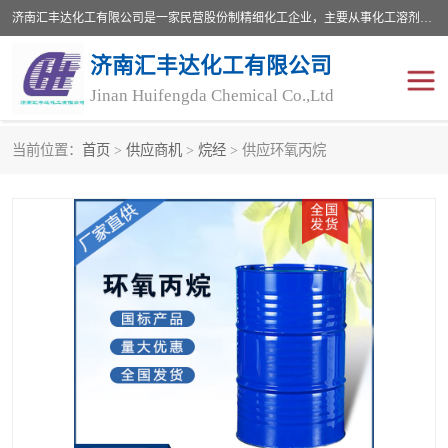
济南汇丰达化工有限公司是一家民营股份制精细化工企业，主要从事化工溶剂、药用辅料、合成中间体等深加工产品的研制开发、生产、销售和进出口贸易。主营产品：环氧丙烷，十二烷基苯，甲基磺酸，磺酸，DMF，DMAC，甘油，苯甲醇，乙酰氯，甲基丙烯酸，甲基丙烯酸甲酯，叔丁醇，异辛酸，二乙烯三胺，一乙，二乙‎，三乙醇胺，原乙酸三甲酯等化工产品及中间体。欢迎各界朋友洽谈咨询业务。
济南汇丰达化工有限公司
Jinan Huifengda Chemical Co.,Ltd
当前位置：
首页
>
供应商机
>
烷经
> 供应环氧丙烷
胺类
烷经
醇类
醚类
酮类
酚类
羧酸衍生物
无机化工原料
无机盐
有机溶剂
添加剂助剂
十二烷基苯