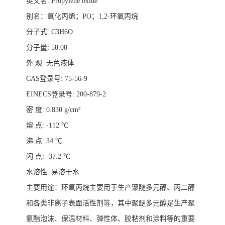
英文名
: Propylene oxide
别名：氧化丙烯；
PO
；
1,2-
环氧丙烷
分子式
: C3H6O
分子量
: 58.08
外
观
:
无色液体
CAS
登录号
: 75-56-9
EINECS
登录号
: 200-879-2
密
度
: 0.830 g/cm³
熔
点
: -112
℃
沸
点
: 34
℃
闪
点
: -37.2
℃
水溶性
:
易溶
于水
主要用途
：
环氧丙烷主要用于生产聚醚多元醇、丙二醇
和各类非离子表面活性剂等
，
其中聚醚多元醇是生
产聚
氨酯泡沫、保温材料、弹性体、胶粘剂和涂料等的重要