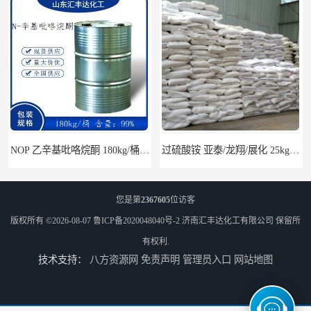
NOP 乙辛基吡咯烷酮 180kg/桶 2687-94-7
过硫酸铵 亚泰/龙翔/展化 25kg/袋 7727-54-0
您是第
2367605
位访客
版权所有 ©2026-08-07
鲁ICP备2020048040号-2
济南汇丰达化工有限公司
保留所
有权利.
技术支持：
八方资源网
免责声明
管理员入口
网站地图