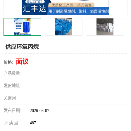
十二烷基苯磺酸
甲醇钠
乙醇钠
三乙胺
丙二醇甲醚醋酸酯
丙酸乙酯
供应环氧丙烷
过氧化苯甲酰
多聚磷酸
面议
价格：
叔丁基苯
砜类
产品数量：
醛类
芳烃化合物
发货地址：
酯类
有机酸酯类
关键词：
烷烃化工原料
合成中间体
发布日期：
2026-08-07
水处理助剂
阅 读 量：
487