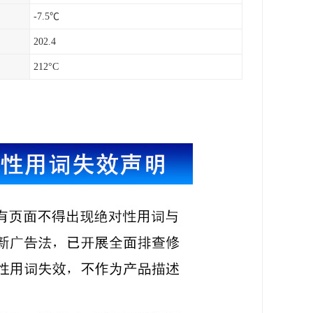
-7.5℃
202.4
212°C