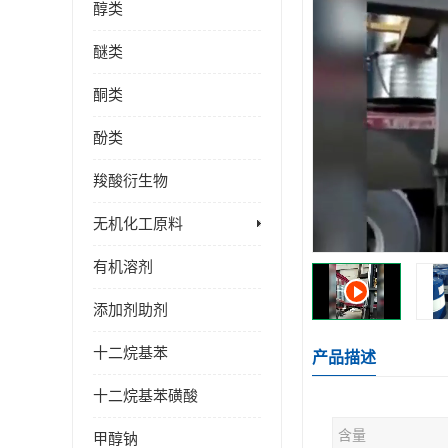
醇类
醚类
酮类
酚类
羧酸衍生物
无机化工原料
有机溶剂
添加剂助剂
十二烷基苯
产品描述
十二烷基苯磺酸
含量
甲醇钠