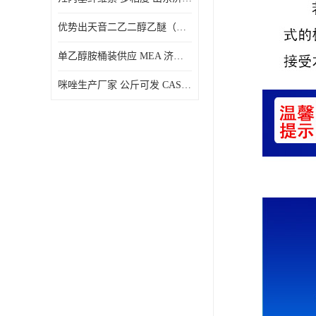
优势出天音二乙二醇乙醚（DPE）山东仓库发现货
单乙醇胺桶装供应 MEA 济南仓库发货 厂家
咪唑生产厂家 公斤可发 CAS:288-32-4