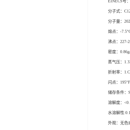
EINECS
号
分子式
：
C1
分子量
：
202
熔点
：
-7.5°
沸点
：
227-2
密度
：
0.86g
蒸气压
：
1.3
折射率
：
1.C
闪点
：
195°
储存条件
：
溶解度
：
<0.
水溶解性
:0.
外观：
无色