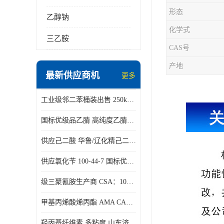
形态
乙醇钠
化学式
三乙胺
CAS号
产地
最新供应商机
更多
工业级邻二苯桶装出售 250kg/桶 95-50-1
国标优级品乙腈 高纯度乙腈桶装现货160kg桶
供应己二酸 华鲁/辽化精己二酸 大包装可分小包装现货
供应氯化苄 100-44-7 国标优等品苄基氯 一桶起发
级三聚氰胺生产商 CSA：108-78-1 济南发货
甲基丙烯酸烯丙酯 AMA CAS：96-05-9
羟丙基纤维素 多粘度 山东济南仓库发货