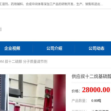
济南汇丰达化工有限公司是一家民营股份制精细化工企业，主要从事化工溶剂、药用辅料、合成中间体等深加工产品的研制开发、生产、销售和进出口贸易。主营产品：环氧丙烷，十二烷基苯，甲基磺酸，磺酸，DMF，DMAC，甘油，苯甲醇，乙酰氯，甲基丙烯酸，甲基丙烯酸甲酯，叔丁醇，异辛酸，二乙烯三胺，一乙，二乙‎，三乙醇胺，原乙酸三甲酯等化工产品及中间体。欢迎各界朋友洽谈咨询业务。
d
企业视频
公司介绍
公司动态
DM 叔十二硫醇 分子质量调节剂
供应叔十二烷基硫醇
28000.00
价格：
产品数量：
0.00吨