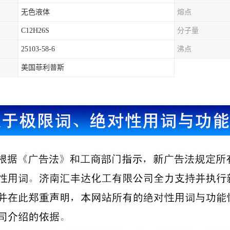
无色液体
熔点
C12H26S
分子量
25103-58-6
沸点
美国菲利普斯