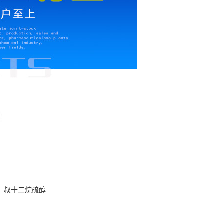
；
叔十二烷硫醇