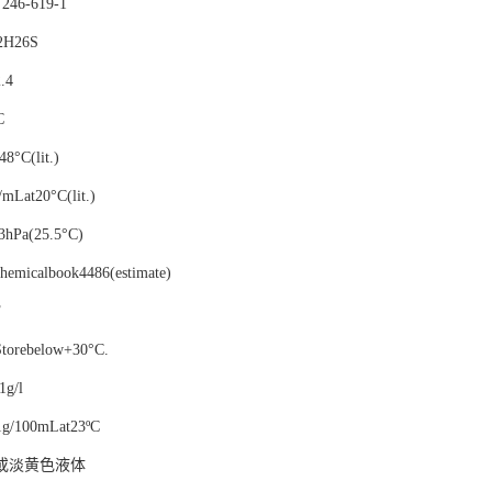
：
246-619-1
2H26S
.4
C
48°C(lit.)
/mLat20°C(lit.)
3hPa(25.5°C)
hemicalbook4486(estimate)
F
Storebelow+30°C.
1g/l
1g/100mLat23ºC
或淡黄色液体