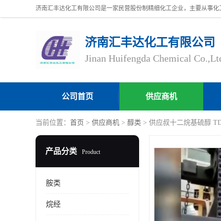
济南汇丰达化工有限公司
Jinan Huifengda Chemical Co.,Lt
公司首页
供应商机
当前位置：
首页
>
供应商机
>
醇类
> 供应叔十二烷基硫醇 T
产品分类
Product
胺类
烷经