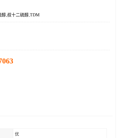
醇,叔十二硫醇,TDM
7063
优