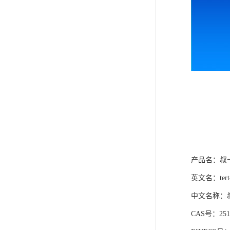
产品名：
叔
英文名
：
ter
中文名称
：
CAS
号
：
251