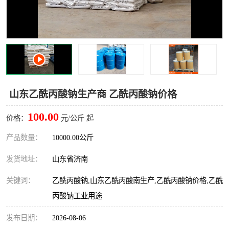
十二烷基苯磺酸
甲醇钠
乙醇钠
三乙胺
丙二醇甲醚醋酸酯
丙酸乙酯
过氧化苯甲酰
多聚磷酸
山东乙酰丙酸钠生产商 乙酰丙酸钠价格
叔丁基苯
砜类
100.00
价格：
元/公斤 起
醛类
芳烃化合物
产品数量：
10000.00公斤
发货地址：
山东省济南
酯类
有机酸酯类
关键词：
乙酰丙酸钠,山东乙酰丙酸南生产,乙酰丙酸钠价格,乙酰
烷烃化工原料
合成中间体
丙酸钠工业用途
水处理助剂
发布日期：
2026-08-06