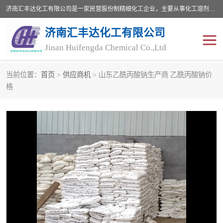
济南汇丰达化工有限公司是一家民营股份制精细化工企业，主要从事化工溶剂、药用辅料、合成中间体等深加工产品的研制开发、生产、销售和进出口贸易。主营产品：环氧丙烷，十二烷基苯，甲基磺酸，磺酸，DMF，DMAC，甘油，苯甲醇，乙酰氯，甲基丙烯酸，甲基丙烯酸甲酯，叔丁醇，异辛酸，二乙烯三胺，一乙，二乙‎，三乙醇胺，原乙酸三甲酯等化工产品及中间体。欢迎各界朋友洽谈咨询业务。
济南汇丰达化工有限公司
Jinan Huifengda Chemical Co.,Ltd
当前位置：
首页
>
供应商机
> 山东乙酰丙酸钠生产商 乙酰丙酸钠价
胺类
烷经
格
醇类
醚类
酮类
酚类
羧酸衍生物
无机化工原料
无机盐
有机溶剂
添加剂助剂
十二烷基苯