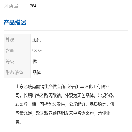
阅 读 量：
284
产品描述
外观
无色
含量
98.5%
等级
优
形态 液体
晶体
山东乙酰丙酸钠生产供应商--济南汇丰达化工有限公
司，长期出售乙酰丙酸钠，外观为无色晶体，常规包装
25公斤一桶，可拆包装零售，公斤起订，品质稳定，供
应量充足，欢迎新老顾客朋友来电咨询采购，洽谈业
务。