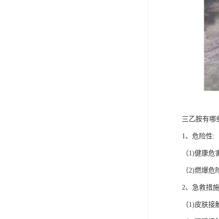
三乙胺有哪
1、危险性:
（1)健康
（2)燃爆
2、急救措
（1)皮肤