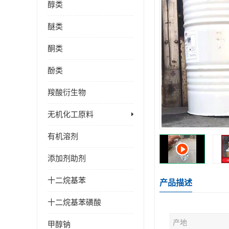
醇类
醚类
酮类
酚类
羧酸衍生物
无机化工原料
有机溶剂
添加剂助剂
十二烷基苯
产品描述
十二烷基苯磺酸
产地
甲醇钠