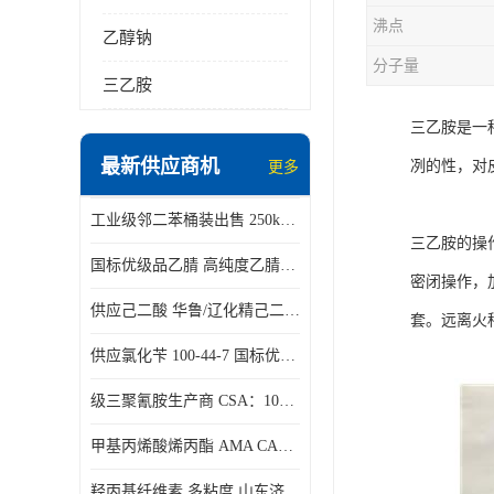
沸点
乙醇钠
分子量
三乙胺
三乙胺是一
最新供应商机
冽的性，对
更多
工业级邻二苯桶装出售 250kg/桶 95-50-1
三乙胺的操
国标优级品乙腈 高纯度乙腈桶装现货160kg桶
密闭操作，
供应己二酸 华鲁/辽化精己二酸 大包装可分小包装现货
套。远离火
供应氯化苄 100-44-7 国标优等品苄基氯 一桶起发
级三聚氰胺生产商 CSA：108-78-1 济南发货
甲基丙烯酸烯丙酯 AMA CAS：96-05-9
羟丙基纤维素 多粘度 山东济南仓库发货