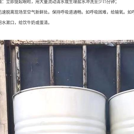
接触：立即提起眼睑，用大量流动清水或生理盐水冲洗至少15分钟；
：迅速脱离现场至空气新鲜处。保持呼吸道通畅。如呼吸困难，给输氧。如
：用水漱口，给饮牛奶或蛋清。