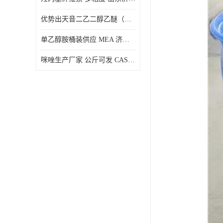
优势出天音二乙二醇乙醚（DPE）山东仓库发现货
单乙醇胺桶装供应 MEA 济南仓库发货 厂家
咪唑生产厂家 公斤可发 CAS:288-32-4