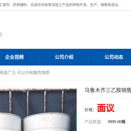
济南汇丰达化工有限公司是一家民营股份制精细化工企业，主要从事化工溶剂、药用辅料、合成中间体等深加工产品的研制开发、生产、销售和进出口贸易。主营产品：环氧丙烷，十二烷基苯，甲基磺酸，磺酸，DMF，DMAC，甘油，苯甲醇，乙酰氯，甲基丙烯酸，甲基丙烯酸甲酯，叔丁醇，异辛酸，二乙烯三胺，一乙，二乙‎，三乙醇胺，原乙酸三甲酯等化工产品及中间体。欢迎各界朋友洽谈咨询业务。
d
企业视频
公司介绍
公司动态
 用途广泛 可以中和酸性物质
乌鲁木齐三乙胺销售
面议
价格：
产品数量：
9999.00桶