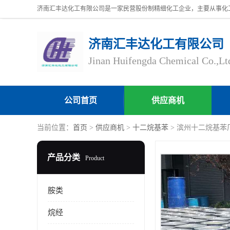
济南汇丰达化工有限公司
Jinan Huifengda Chemical Co.,Lt
公司首页
供应商机
当前位置：
首页
>
供应商机
>
十二烷基苯
> 滨州十二烷基苯
产品分类
Product
胺类
烷经