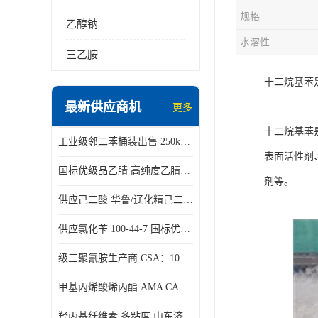
规格
乙醇钠
水溶性
三乙胺
十二烷基苯
最新供应商机
更多
十二烷基苯
工业级邻二苯桶装出售 250kg/桶 95-50-1
表面活性剂
国标优级品乙腈 高纯度乙腈桶装现货160kg桶
剂等。
供应己二酸 华鲁/辽化精己二酸 大包装可分小包装现货
供应氯化苄 100-44-7 国标优等品苄基氯 一桶起发
级三聚氰胺生产商 CSA：108-78-1 济南发货
甲基丙烯酸烯丙酯 AMA CAS：96-05-9
羟丙基纤维素 多粘度 山东济南仓库发货