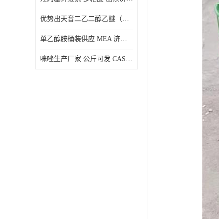
优势出天音二乙二醇乙醚（DPE）山东仓库发现货
单乙醇胺桶装供应 MEA 济南仓库发货 厂家
咪唑生产厂家 公斤可发 CAS:288-32-4