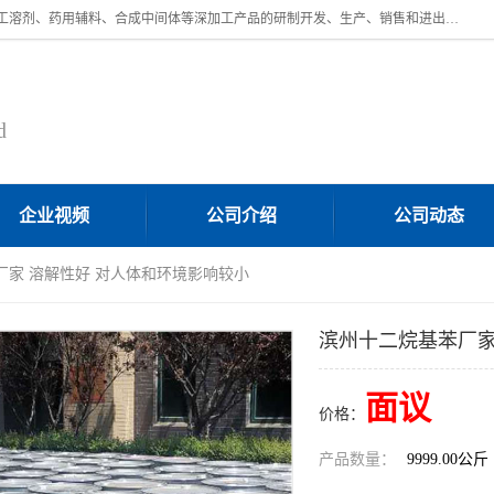
济南汇丰达化工有限公司是一家民营股份制精细化工企业，主要从事化工溶剂、药用辅料、合成中间体等深加工产品的研制开发、生产、销售和进出口贸易。主营产品：环氧丙烷，十二烷基苯，甲基磺酸，磺酸，DMF，DMAC，甘油，苯甲醇，乙酰氯，甲基丙烯酸，甲基丙烯酸甲酯，叔丁醇，异辛酸，二乙烯三胺，一乙，二乙‎，三乙醇胺，原乙酸三甲酯等化工产品及中间体。欢迎各界朋友洽谈咨询业务。
d
企业视频
公司介绍
公司动态
厂家 溶解性好 对人体和环境影响较小
滨州十二烷基苯厂家
面议
价格：
产品数量：
9999.00公斤