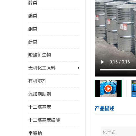
醇类
醚类
酮类
酚类
羧酸衍生物
无机化工原料
有机溶剂
添加剂助剂
十二烷基苯
产品描述
十二烷基苯磺酸
化学式
甲醇钠