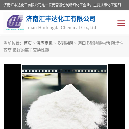
济南汇丰达化工有限公司是一家民营股份制精细化工企业，主要从事化工溶剂、药用辅料、合成中间体等深加工产品的研制开发、生产、销售和进出口贸易。主营产品：环氧丙烷，十二烷基苯，甲基磺酸，磺酸，DMF，DMAC，甘油，苯甲醇，乙酰氯，甲基丙烯酸，甲基丙烯酸甲酯，叔丁醇，异辛酸，二乙烯三胺，一乙，二乙‎，三乙醇胺，原乙酸三甲酯等化工产品及中间体。欢迎各界朋友洽谈咨询业务。
济南汇丰达化工有限公司
Jinan Huifengda Chemical Co.,Ltd
当前位置：
首页
>
供应商机
>
多聚磷酸
> 海口多聚磷酸电话 阻燃性
胺类
烷经
较高 良好的离子交换性能
醇类
醚类
酮类
酚类
羧酸衍生物
无机化工原料
无机盐
有机溶剂
添加剂助剂
十二烷基苯