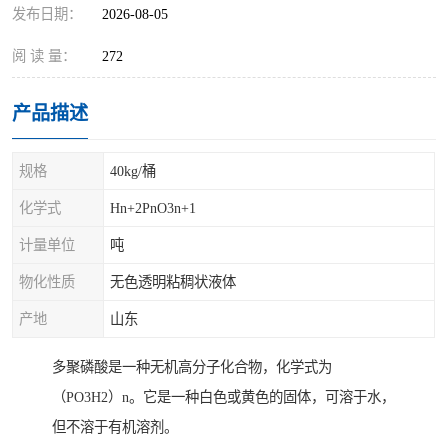
发布日期：
2026-08-05
阅 读 量：
272
产品描述
规格
40kg/桶
化学式
Hn+2PnO3n+1
计量单位
吨
物化性质
无色透明粘稠状液体
产地
山东
多聚磷酸是一种无机高分子化合物，化学式为
（PO3H2）n。它是一种白色或黄色的固体，可溶于水，
但不溶于有机溶剂。