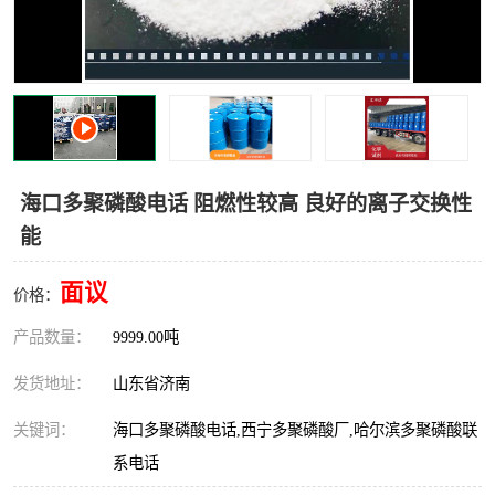
十二烷基苯磺酸
甲醇钠
乙醇钠
三乙胺
丙二醇甲醚醋酸酯
丙酸乙酯
过氧化苯甲酰
多聚磷酸
海口多聚磷酸电话 阻燃性较高 良好的离子交换性
能
叔丁基苯
砜类
面议
醛类
芳烃化合物
价格：
产品数量：
9999.00吨
酯类
有机酸酯类
发货地址：
山东省济南
烷烃化工原料
合成中间体
关键词：
海口多聚磷酸电话,西宁多聚磷酸厂,哈尔滨多聚磷酸联
水处理助剂
系电话