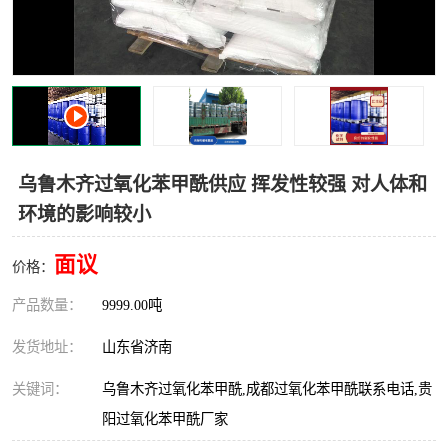
十二烷基苯磺酸
甲醇钠
乙醇钠
三乙胺
丙二醇甲醚醋酸酯
丙酸乙酯
过氧化苯甲酰
多聚磷酸
乌鲁木齐过氧化苯甲酰供应 挥发性较强 对人体和
环境的影响较小
叔丁基苯
砜类
面议
醛类
芳烃化合物
价格：
产品数量：
9999.00吨
酯类
有机酸酯类
发货地址：
山东省济南
烷烃化工原料
合成中间体
关键词：
乌鲁木齐过氧化苯甲酰,成都过氧化苯甲酰联系电话,贵
水处理助剂
阳过氧化苯甲酰厂家