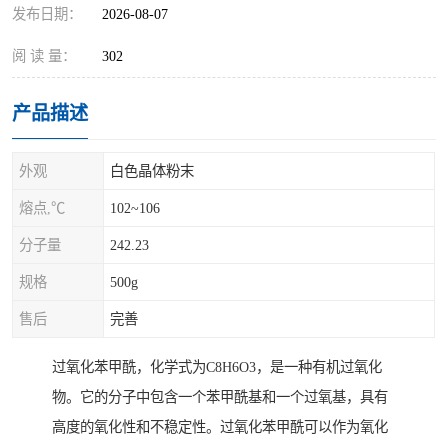
发布日期：
2026-08-07
阅 读 量：
302
产品描述
外观
白色晶体粉末
熔点,℃
102~106
分子量
242.23
规格
500g
售后
完善
过氧化苯甲酰，化学式为C8H6O3，是一种有机过氧化
物。它的分子中包含一个苯甲酰基和一个过氧基，具有
高度的氧化性和不稳定性。过氧化苯甲酰可以作为氧化