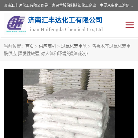
济南汇丰达化工有限公司是一家民营股份制精细化工企业，主要从事化工溶剂、药用辅料、合成中间体等深加工产品的研制开发、生产、销售和进出口贸易。主营产品：环氧丙烷，十二烷基苯，甲基磺酸，磺酸，DMF，DMAC，甘油，苯甲醇，乙酰氯，甲基丙烯酸，甲基丙烯酸甲酯，叔丁醇，异辛酸，二乙烯三胺，一乙，二乙‎，三乙醇胺，原乙酸三甲酯等化工产品及中间体。欢迎各界朋友洽谈咨询业务。
济南汇丰达化工有限公司
Jinan Huifengda Chemical Co.,Ltd
当前位置：
首页
>
供应商机
>
过氧化苯甲酰
> 乌鲁木齐过氧化苯甲
胺类
烷经
酰供应 挥发性较强 对人体和环境的影响较小
醇类
醚类
酮类
酚类
羧酸衍生物
无机化工原料
无机盐
有机溶剂
添加剂助剂
十二烷基苯