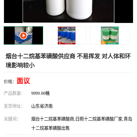
十二烷基苯磺酸
甲醇钠
乙醇钠
三乙胺
丙二醇甲醚醋酸酯
丙酸乙酯
过氧化苯甲酰
多聚磷酸
烟台十二烷基苯磺酸供应商 不易挥发 对人体和环
境影响较小
叔丁基苯
砜类
面议
醛类
芳烃化合物
价格：
产品数量：
9999.00桶
酯类
有机酸酯类
发货地址：
山东省济南
烷烃化工原料
合成中间体
关键词：
烟台十二烷基苯磺酸商,日照十二烷基苯磺酸厂家,青岛
水处理助剂
十二烷基苯磺酸出售