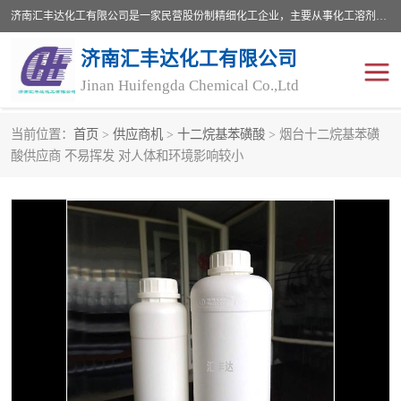
济南汇丰达化工有限公司是一家民营股份制精细化工企业，主要从事化工溶剂、药用辅料、合成中间体等深加工产品的研制开发、生产、销售和进出口贸易。主营产品：环氧丙烷，十二烷基苯，甲基磺酸，磺酸，DMF，DMAC，甘油，苯甲醇，乙酰氯，甲基丙烯酸，甲基丙烯酸甲酯，叔丁醇，异辛酸，二乙烯三胺，一乙，二乙‎，三乙醇胺，原乙酸三甲酯等化工产品及中间体。欢迎各界朋友洽谈咨询业务。
济南汇丰达化工有限公司
Jinan Huifengda Chemical Co.,Ltd
当前位置：
首页
>
供应商机
>
十二烷基苯磺酸
> 烟台十二烷基苯磺
胺类
烷经
酸供应商 不易挥发 对人体和环境影响较小
醇类
醚类
酮类
酚类
羧酸衍生物
无机化工原料
无机盐
有机溶剂
添加剂助剂
十二烷基苯