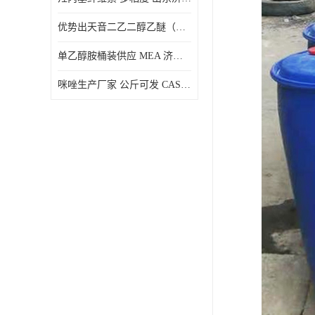
优势出天音二乙二醇乙醚（DPE）山东仓库发现货
单乙醇胺桶装供应 MEA 济南仓库发货 厂家
咪唑生产厂家 公斤可发 CAS:288-32-4