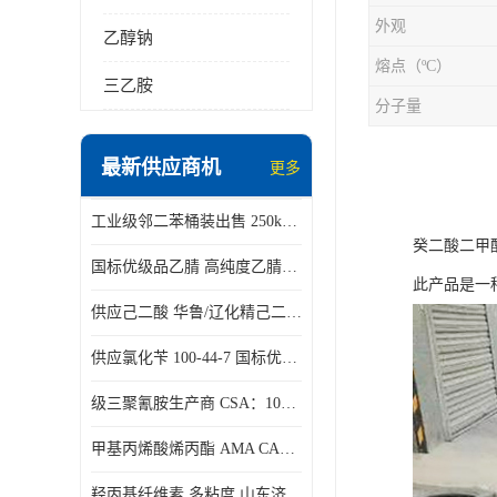
外观
乙醇钠
熔点（ºC）
三乙胺
分子量
最新供应商机
更多
工业级邻二苯桶装出售 250kg/桶 95-50-1
癸二酸二甲酯
国标优级品乙腈 高纯度乙腈桶装现货160kg桶
此产品是一
供应己二酸 华鲁/辽化精己二酸 大包装可分小包装现货
供应氯化苄 100-44-7 国标优等品苄基氯 一桶起发
级三聚氰胺生产商 CSA：108-78-1 济南发货
甲基丙烯酸烯丙酯 AMA CAS：96-05-9
羟丙基纤维素 多粘度 山东济南仓库发货