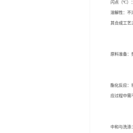
闪点（ºC）：
溶解性：不
其合成工艺
‌原料准备
‌酯化反应‌
应过程中需
‌中和与洗