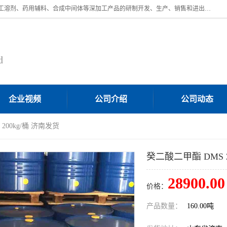
济南汇丰达化工有限公司是一家民营股份制精细化工企业，主要从事化工溶剂、药用辅料、合成中间体等深加工产品的研制开发、生产、销售和进出口贸易。主营产品：环氧丙烷，十二烷基苯，甲基磺酸，磺酸，DMF，DMAC，甘油，苯甲醇，乙酰氯，甲基丙烯酸，甲基丙烯酸甲酯，叔丁醇，异辛酸，二乙烯三胺，一乙，二乙‎，三乙醇胺，原乙酸三甲酯等化工产品及中间体。欢迎各界朋友洽谈咨询业务。
d
企业视频
公司介绍
公司动态
200kg/桶 济南发货
癸二酸二甲酯 DMS 2
28900.00
价格：
产品数量：
160.00吨