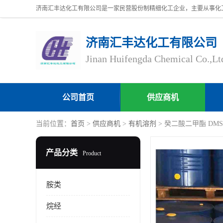
济南汇丰达化工有限公司
Jinan Huifengda Chemical Co.,Lt
公司首页
供应商机
当前位置：
首页
>
供应商机
>
有机溶剂
> 癸二酸二甲酯 DMS 
产品分类
Product
胺类
烷经