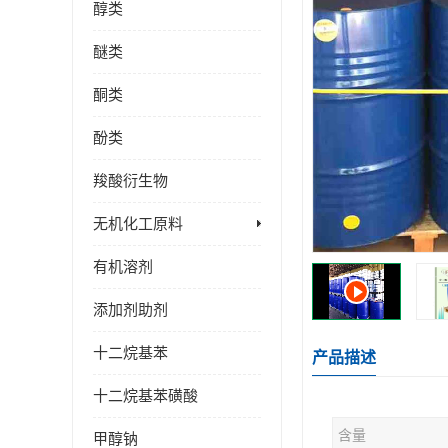
醇类
醚类
酮类
酚类
羧酸衍生物
无机化工原料
有机溶剂
添加剂助剂
十二烷基苯
产品描述
十二烷基苯磺酸
含量
甲醇钠