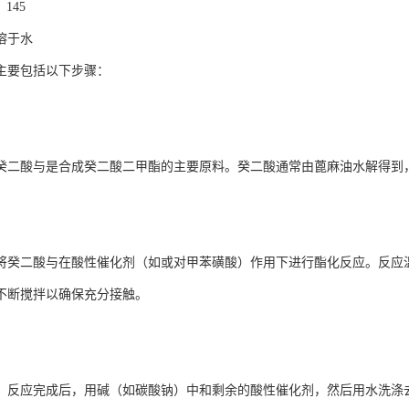
145
溶于水
主要包括以下步骤：
‌：癸二酸与是合成癸二酸二甲酯的主要原料。癸二酸通常由蓖麻油水解得
：将癸二酸与在酸性催化剂（如或对甲苯磺酸）作用下进行酯化反应。反应温度通
不断搅拌以确保充分接触。
涤‌：反应完成后，用碱（如碳酸钠）中和剩余的酸性催化剂，然后用水洗涤