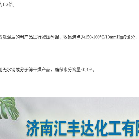
1-2倍。
：将洗涤后的粗产品进行减压蒸馏，收集沸点为150-160°C/10mmHg的馏
：用无水钠或分子筛干燥产品，确保水分含量≤0.1%。