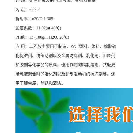
外
观：无色易挥发的可燃液体，有强烈氨臭。
闪
点：
−
20
°
F
折射率：
n20/D 1.385
酸度系数：
11.02(at 40
℃
)
PH
值：
13 (100g/l, H2O, 20
℃
)
应
用：二乙胺主要用于制造、农、塑料、染料、橡胶硫
化促进剂、纺织助剂以及金属防腐剂、乳化剂、阻聚剂
和胶剂等化学品的原料，也用作蜡的精制溶剂、共轭双
烯乳液聚合时的活化剂以及配制发动机的抗冻剂等。还
用于镀金属、除锈和清洁。