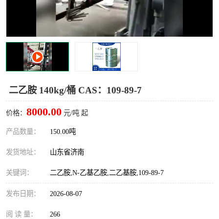
十二烷基苯磺酸
甲醇钠
乙醇钠
三乙胺
丙二醇甲醚醋酸酯
丙酸乙酯
过氧化苯甲酰
多聚磷酸
二乙胺 140kg/桶 CAS：109-89-7
叔丁基苯
砜类
8000.00
价格：
元/吨 起
醛类
芳烃化合物
产品数量：
150.00吨
发货地址：
山东省济南
酯类
有机酸酯类
关键词：
二乙胺,N-乙基乙胺,二乙基胺,109-89-7
烷烃化工原料
合成中间体
发布日期：
2026-08-07
水处理助剂
阅 读 量：
266