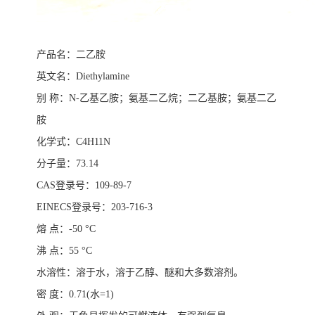
产
品名：二乙胺
英文名：
Diethylamine
别
称：
N-
乙基乙胺
；
氨基二乙烷
；
二乙基胺
；
氨基二乙
胺
化学式：
C4H11N
分子量：
73.14
CAS
登录号：
109-89-7
EINECS
登录号：
203-716-3
熔
点：
-50
°
C
沸
点：
55
°
C
水溶性：溶于水，溶于乙醇、醚和大多数溶剂。
密
度：
0.71(
水
=1)