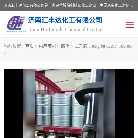
济南汇丰达化工有限公司是一家民营股份制精细化工企业，主要从事化工溶剂、药用辅料、合成中间体等深加工产品的研制开发、生产、销售和进出口贸易。主营产品：环氧丙烷，十二烷基苯，甲基磺酸，磺酸，DMF，DMAC，甘油，苯甲醇，乙酰氯，甲基丙烯酸，甲基丙烯酸甲酯，叔丁醇，异辛酸，二乙烯三胺，一乙，二乙‎，三乙醇胺，原乙酸三甲酯等化工产品及中间体。欢迎各界朋友洽谈咨询业务。
济南汇丰达化工有限公司
Jinan Huifengda Chemical Co.,Ltd
当前位置：
首页
>
供应商机
>
胺类
> 二乙胺 140kg/桶 CAS：109-89-
胺类
烷经
7
醇类
醚类
酮类
酚类
羧酸衍生物
无机化工原料
无机盐
有机溶剂
添加剂助剂
十二烷基苯