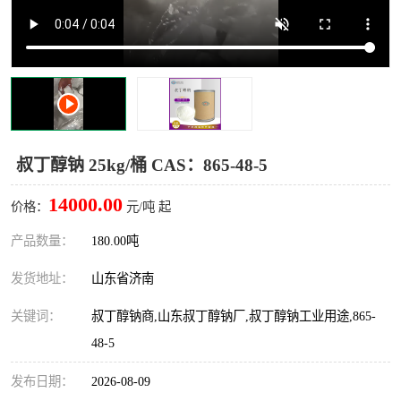
十二烷基苯磺酸
甲醇钠
乙醇钠
三乙胺
丙二醇甲醚醋酸酯
丙酸乙酯
过氧化苯甲酰
多聚磷酸
叔丁醇钠 25kg/桶 CAS：865-48-5
叔丁基苯
砜类
14000.00
价格：
元/吨 起
醛类
芳烃化合物
产品数量：
180.00吨
发货地址：
山东省济南
酯类
有机酸酯类
关键词：
叔丁醇钠商,山东叔丁醇钠厂,叔丁醇钠工业用途,865-
烷烃化工原料
合成中间体
48-5
水处理助剂
发布日期：
2026-08-09