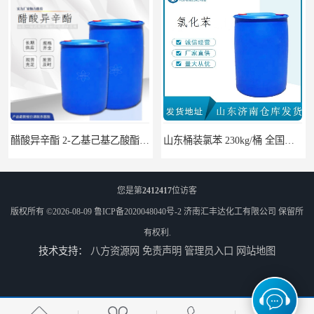
山东桶装氯苯 230kg/桶 全国发货108-90-7
邻氯苯甲酰氯 含量99% 250kg/桶 CAS： 609-65-4
您是第
2412417
位访客
版权所有 ©2026-08-09
鲁ICP备2020048040号-2
济南汇丰达化工有限公司
保留所
有权利.
技术支持：
八方资源网
免责声明
管理员入口
网站地图