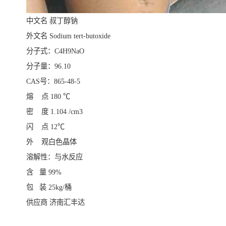
中文名 叔丁醇钠
外文名 Sodium tert-butoxide
分子式：C4H9NaO
分子量：96.10
CAS号：865-48-5
熔 点 180 ℃
密 度 1.104 /cm3
闪 点 12℃
外 观
白色晶体
溶解性：与水反应
含 量 99%
包 装 25kg/桶
供应商 济南汇丰达