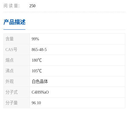
阅 读 量：
250
产品描述
含量
99%
CAS号
865-48-5
熔点
180℃
沸点
105℃
外观
白色晶体
分子式
C4H9NaO
分子量
96.10