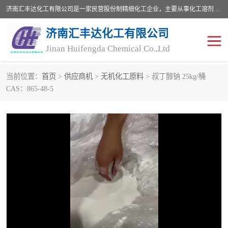
济南汇丰达化工有限公司是一家民营股份制精细化工企业，主要从事化工溶剂、药用辅料、合成中间体等深加工产品的研制开发、生产、销售和进出口贸易。主营产品：环氧丙烷，十二烷基苯，甲基磺酸，磺酸，DMF，DMAC，甘油，苯甲醇，乙酰氯，甲基丙烯酸，甲基丙烯酸甲酯，叔丁醇，异辛酸，二乙烯三胺，一乙，二乙‎，三乙醇胺，原乙酸三甲酯等化工产品及中间体。欢迎各界朋友洽谈咨询业务。
济南汇丰达化工有限公司
Jinan Huifengda Chemical Co.,Ltd
当前位置：
首页
>
供应商机
>
无机化工原料
> 叔丁醇钠 25kg/桶
胺类
烷经
CAS：865-48-5
醇类
醚类
酮类
酚类
羧酸衍生物
无机化工原料
无机盐
有机溶剂
添加剂助剂
十二烷基苯