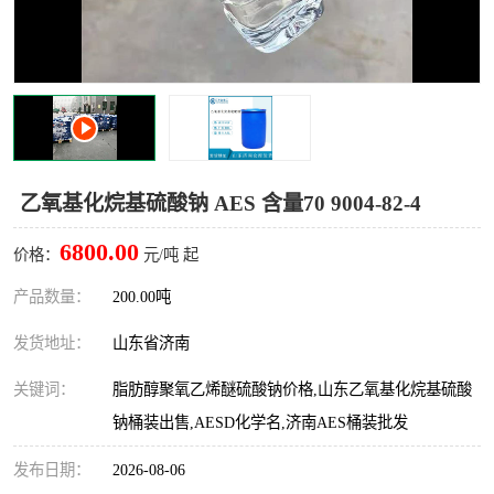
十二烷基苯磺酸
甲醇钠
乙醇钠
三乙胺
丙二醇甲醚醋酸酯
丙酸乙酯
过氧化苯甲酰
多聚磷酸
乙氧基化烷基硫酸钠 AES 含量70 9004-82-4
叔丁基苯
砜类
6800.00
价格：
元/吨 起
醛类
芳烃化合物
产品数量：
200.00吨
发货地址：
山东省济南
酯类
有机酸酯类
关键词：
脂肪醇聚氧乙烯醚硫酸钠价格,山东乙氧基化烷基硫酸
烷烃化工原料
合成中间体
钠桶装出售,AESD化学名,济南AES桶装批发
水处理助剂
发布日期：
2026-08-06