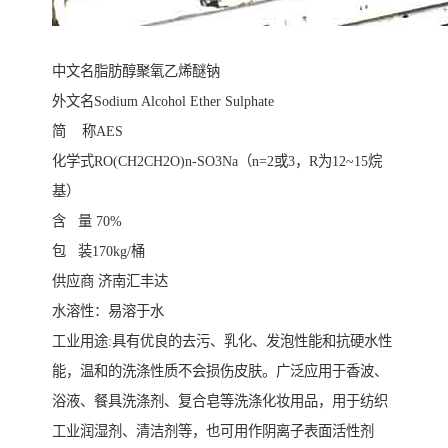
中文名脂肪醇聚氧乙烯醚钠
外文名Sodium Alcohol Ether Sulphate
简 称AES
化学式RO(CH2CH2O)n-SO3Na（n=2或3，R为12~15烷
基）
含 量 70%
包 装170kg/桶
供应商 济南汇丰达
水溶性：易溶于水
工业用途:具有优良的去污、乳化、发泡性能和抗硬水性
能，温和的洗涤性质不会损伤皮肤。广泛应用于香波、
浴液、餐具洗涤剂、复合皂等洗涤化妆用品，用于纺织
工业润湿剂、清洁剂等，也可用作阴离子表面活性剂