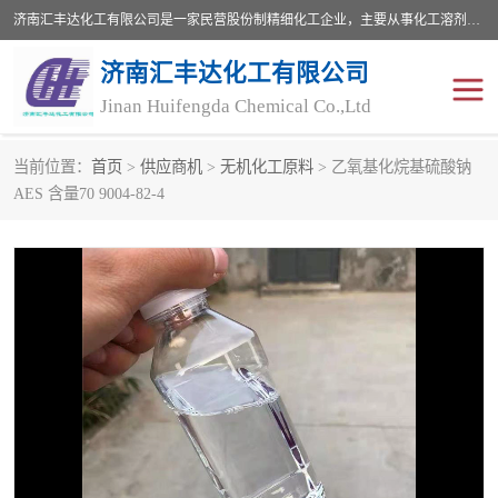
济南汇丰达化工有限公司是一家民营股份制精细化工企业，主要从事化工溶剂、药用辅料、合成中间体等深加工产品的研制开发、生产、销售和进出口贸易。主营产品：环氧丙烷，十二烷基苯，甲基磺酸，磺酸，DMF，DMAC，甘油，苯甲醇，乙酰氯，甲基丙烯酸，甲基丙烯酸甲酯，叔丁醇，异辛酸，二乙烯三胺，一乙，二乙‎，三乙醇胺，原乙酸三甲酯等化工产品及中间体。欢迎各界朋友洽谈咨询业务。
济南汇丰达化工有限公司
Jinan Huifengda Chemical Co.,Ltd
当前位置：
首页
>
供应商机
>
无机化工原料
> 乙氧基化烷基硫酸钠
胺类
烷经
AES 含量70 9004-82-4
醇类
醚类
酮类
酚类
羧酸衍生物
无机化工原料
无机盐
有机溶剂
添加剂助剂
十二烷基苯