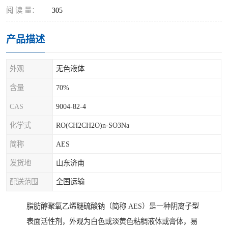
阅 读 量：
305
产品描述
外观
无色液体
含量
70%
CAS
9004-82-4
化学式
RO(CH2CH2O)n-SO3Na
简称
AES
发货地
山东济南
配送范围
全国运输
脂肪醇聚氧乙烯醚硫酸钠‌（简称 AES）是一种阴离子型
表面活性剂，外观为白色或淡黄色粘稠液体或膏体，易