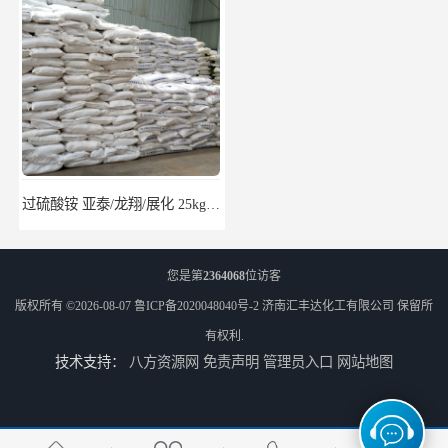
过硫酸铵 亚泰/龙翔/展化 25kg/袋 7727-54-0
醋酸异辛酯 2-乙基己基乙酸酯 170kg/桶 31565-19-2
您是第
2364068
位访客
版权所有 ©2026-08-07
鲁ICP备2020048040号-2
济南汇丰达化工有限公司
保留所
有权利.
技术支持：
八方资源网
免责声明
管理员入口
网站地图