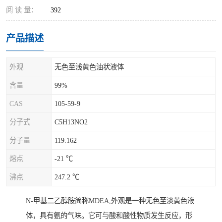
阅 读 量：
392
产品描述
外观
无色至浅黄色油状液体
含量
99%
CAS
105-59-9
分子式
C5H13NO2
分子量
119.162
熔点
-21 ℃
沸点
247.2 ℃
N-甲基二乙醇胺简称MDEA,外观是一种无色至淡黄色液
体，具有氨的气味。它可与酸和酸性物质发生反应，形