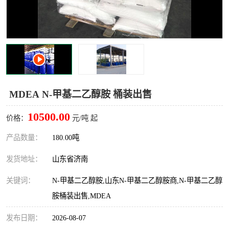
十二烷基苯磺酸
甲醇钠
乙醇钠
三乙胺
丙二醇甲醚醋酸酯
丙酸乙酯
过氧化苯甲酰
多聚磷酸
MDEA N-甲基二乙醇胺 桶装出售
叔丁基苯
砜类
10500.00
价格：
元/吨 起
醛类
芳烃化合物
产品数量：
180.00吨
发货地址：
山东省济南
酯类
有机酸酯类
关键词：
N-甲基二乙醇胺,山东N-甲基二乙醇胺商,N-甲基二乙醇
烷烃化工原料
合成中间体
胺桶装出售,MDEA
水处理助剂
发布日期：
2026-08-07