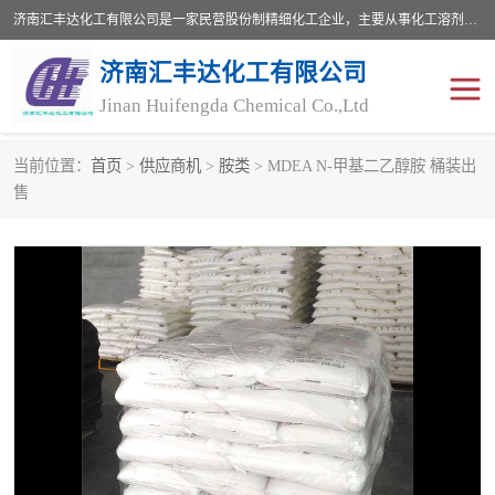
济南汇丰达化工有限公司是一家民营股份制精细化工企业，主要从事化工溶剂、药用辅料、合成中间体等深加工产品的研制开发、生产、销售和进出口贸易。主营产品：环氧丙烷，十二烷基苯，甲基磺酸，磺酸，DMF，DMAC，甘油，苯甲醇，乙酰氯，甲基丙烯酸，甲基丙烯酸甲酯，叔丁醇，异辛酸，二乙烯三胺，一乙，二乙‎，三乙醇胺，原乙酸三甲酯等化工产品及中间体。欢迎各界朋友洽谈咨询业务。
济南汇丰达化工有限公司
Jinan Huifengda Chemical Co.,Ltd
当前位置：
首页
>
供应商机
>
胺类
> MDEA N-甲基二乙醇胺 桶装出
胺类
烷经
售
醇类
醚类
酮类
酚类
羧酸衍生物
无机化工原料
无机盐
有机溶剂
添加剂助剂
十二烷基苯