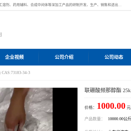
济南汇丰达化工有限公司是一家民营股份制精细化工企业，主要从事化工溶剂、药用辅料、合成中间体等深加工产品的研制开发、生产、销售和进出口贸易。主营产品：环氧丙烷，十二烷基苯，甲基磺酸，磺酸，DMF，DMAC，甘油，苯甲醇，乙酰氯，甲基丙烯酸，甲基丙烯酸甲酯，叔丁醇，异辛酸，二乙烯三胺，一乙，二乙‎，三乙醇胺，原乙酸三甲酯等化工产品及中间体。欢迎各界朋友洽谈咨询业务。
d
企业视频
公司介绍
公司动态
AS:73183-34-3
联硼酸频那醇酯 25kg/桶
1000.00
价格：
元
产品数量：
10000.00公