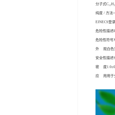
分子式C₁₂H₂₄
纯度 / 方法>9
EINECS登录号
危险性描述R36
危险性符号X
外 观白色
安全性描述S2
密 度1.0±0.
应 用用于