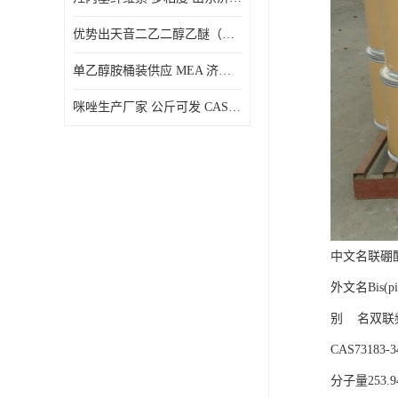
优势出天音二乙二醇乙醚（DPE）山东仓库发现货
单乙醇胺桶装供应 MEA 济南仓库发货 厂家
咪唑生产厂家 公斤可发 CAS:288-32-4
中文名联硼
外文名Bis(pio
别 名双联
CAS73183-34
分子量253.9