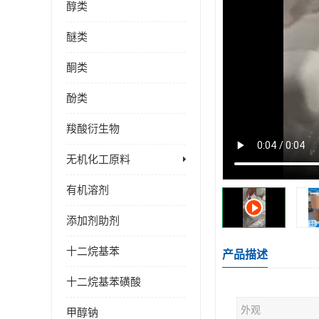
醇类
醚类
酮类
酚类
羧酸衍生物
无机化工原料
有机溶剂
添加剂助剂
十二烷基苯
产品描述
十二烷基苯磺酸
外观
甲醇钠