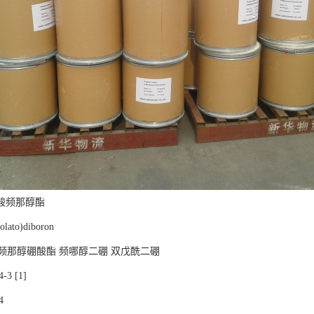
酸频那醇酯
lato)diboron
频那醇硼酸酯 频哪醇二硼 双戊酰二硼
-3 [1]
4