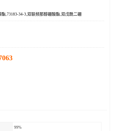
,73183-34-3,双联频那醇硼酸酯,双戊酰二硼
7063
99%