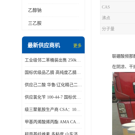
CAS
乙醇钠
沸点
三乙胺
分子量
最新供应商机
更多
联硼酸频那
工业级邻二苯桶装出售 250kg/桶 95-50-1
在阴凉、干
国标优级品乙腈 高纯度乙腈桶装现货160kg桶
供应己二酸 华鲁/辽化精己二酸 大包装可分小包装现货
供应氯化苄 100-44-7 国标优等品苄基氯 一桶起发
级三聚氰胺生产商 CSA：108-78-1 济南发货
甲基丙烯酸烯丙酯 AMA CAS：96-05-9
羟丙基纤维素 多粘度 山东济南仓库发货