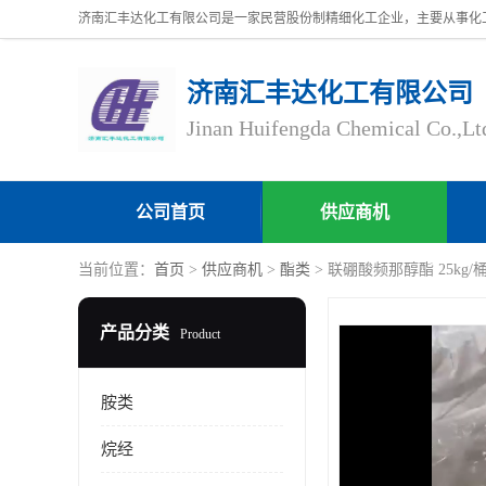
济南汇丰达化工有限公司
Jinan Huifengda Chemical Co.,Lt
公司首页
供应商机
当前位置：
首页
>
供应商机
>
酯类
> 联硼酸频那醇酯 25kg/桶 C
产品分类
Product
胺类
烷经