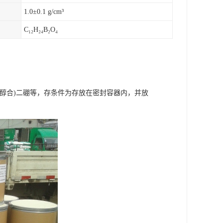
1.0±0.1 g/cm³
C₁₂H₂₄B₂O₄
醇合)二硼等，存条件为存放在密封容器内，并放