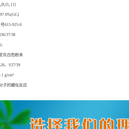
B₂O₄ [1]
7.0%(GC)
615-925-0
/37/38
i
至灰白色粉末
6、S37/39
1 g/cm³
分子的硼化反应