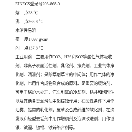
EINECS登录号203-868-0
熔 点28 ℃
沸 点268.8 ℃
水溶性易溶
密 度1.097 g/cm³
闪 点137.8 ℃
工业用途：
主要用作CO2、H2S和SO2等酸性气体吸收
剂、非离子表面活性剂、乳化剂、擦光剂、工业气体净
化剂、润滑剂；是除草剂草甘的中间体；用作气体的净
化剂，也用作合成物及合成的原料。是重要的缓蚀剂，
可用于锅炉水处理、汽车引擎的冷却剂，钻井和切削油
以及其他各类润滑油中起缓蚀作用；在酸性条件下用作
油类、蜡类的乳化剂，皮革及合成纤维的软化剂；在洗
发液和轻型去垢剂中用作增稠剂及泡沫改进剂；用作镀
银、镀镉、镀铅、镀锌络合剂等。