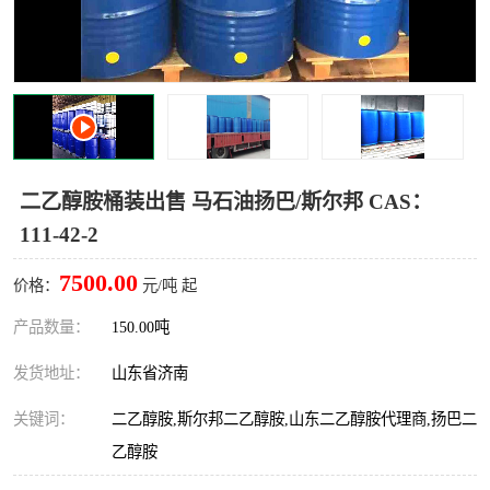
十二烷基苯磺酸
甲醇钠
乙醇钠
三乙胺
丙二醇甲醚醋酸酯
丙酸乙酯
过氧化苯甲酰
多聚磷酸
二乙醇胺桶装出售 马石油扬巴/斯尔邦 CAS：
111-42-2
叔丁基苯
砜类
7500.00
价格：
元/吨 起
醛类
芳烃化合物
产品数量：
150.00吨
酯类
有机酸酯类
发货地址：
山东省济南
烷烃化工原料
合成中间体
关键词：
二乙醇胺,斯尔邦二乙醇胺,山东二乙醇胺代理商,扬巴二
水处理助剂
乙醇胺