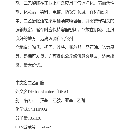
剂。二乙醇胺在工业上广泛应用于气体净化、表面活性
剂、化妆品、染料、电镀、防锈等领域。在运输过程
中，二乙醇胺通常采用桶装或吨包装，并需遵守相关的
运输规定，储存时应保持容器密闭，存放在阴凉、通风
良好的地方，远离火源和氧化剂
产地有：陶氏、扬巴、沙特、斯尔邦、马石油、诺力昂
等，整桶可发货，亦可提供公斤级供顾客朋友，济南出
货，量大价优。
中文名二乙醇胺
外文名Diethanolamine（DEA）
别 名2,2'-二羟基二乙胺、亚基二乙醇
化学式C4H11NO2
分子量105.136
CAS登录号111-42-2