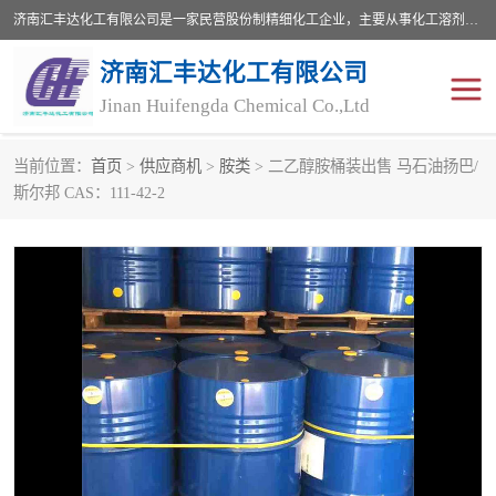
济南汇丰达化工有限公司是一家民营股份制精细化工企业，主要从事化工溶剂、药用辅料、合成中间体等深加工产品的研制开发、生产、销售和进出口贸易。主营产品：环氧丙烷，十二烷基苯，甲基磺酸，磺酸，DMF，DMAC，甘油，苯甲醇，乙酰氯，甲基丙烯酸，甲基丙烯酸甲酯，叔丁醇，异辛酸，二乙烯三胺，一乙，二乙‎，三乙醇胺，原乙酸三甲酯等化工产品及中间体。欢迎各界朋友洽谈咨询业务。
济南汇丰达化工有限公司
Jinan Huifengda Chemical Co.,Ltd
当前位置：
首页
>
供应商机
>
胺类
> 二乙醇胺桶装出售 马石油扬巴/
胺类
烷经
斯尔邦 CAS：111-42-2
醇类
醚类
酮类
酚类
羧酸衍生物
无机化工原料
无机盐
有机溶剂
添加剂助剂
十二烷基苯