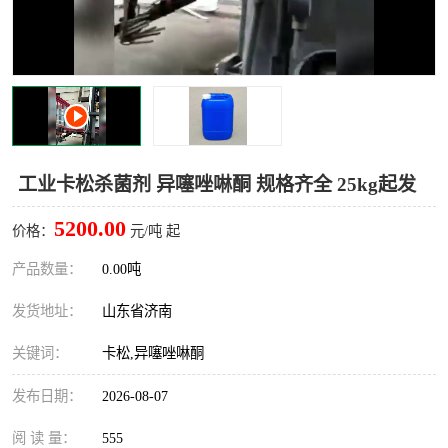
十二烷基苯磺酸
甲醇钠
乙醇钠
三乙胺
丙二醇甲醚醋酸酯
丙酸乙酯
过氧化苯甲酰
多聚磷酸
工业卡松杀菌剂 异噻唑啉酮 规格齐全 25kg起发
叔丁基苯
砜类
5200.00
价格：
元/吨 起
醛类
芳烃化合物
产品数量：
0.00吨
发货地址：
山东省济南
酯类
有机酸酯类
关键词：
卡松,异噻唑啉酮
烷烃化工原料
合成中间体
发布日期：
2026-08-07
水处理助剂
阅 读 量：
555