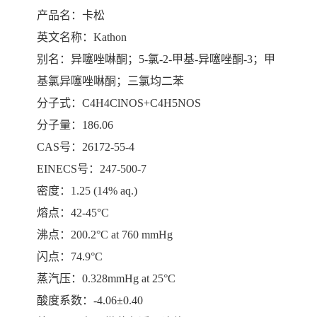
产品名：卡松
英文名称：
Kathon
别名：异噻唑啉酮；
5-
氯
-2-
甲基
-
异噻唑酮
-3
；甲
基氯异噻唑啉酮；三氯均二苯
分子式：
C4H4ClNOS+C4H5NOS
分子量：
186.06
CAS
号：
26172-55-4
EINECS
号：
247-500-7
密度：
1.25 (14% aq.)
熔点：
42-45°C
沸点：
200.2°C at 760 mmHg
闪点：
74.9°C
蒸汽压：
0.328mmHg at 25°C
酸度系数：
-4.06±0.40