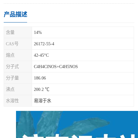
产品描述
含量
14%
CAS号
26172-55-4
熔点
42-45°C
分子式
C4H4ClNOS+C4H5NOS
分子量
186.06
沸点
200.2 ℃
水溶性
易溶于水