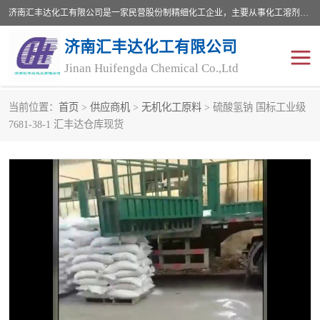
济南汇丰达化工有限公司是一家民营股份制精细化工企业，主要从事化工溶剂、药用辅料、合成中间体等深加工产品的研制开发、生产、销售和进出口贸易。主营产品：环氧丙烷，十二烷基苯，甲基磺酸，磺酸，DMF，DMAC，甘油，苯甲醇，乙酰氯，甲基丙烯酸，甲基丙烯酸甲酯，叔丁醇，异辛酸，二乙烯三胺，一乙，二乙‎，三乙醇胺，原乙酸三甲酯等化工产品及中间体。欢迎各界朋友洽谈咨询业务。
济南汇丰达化工有限公司
Jinan Huifengda Chemical Co.,Ltd
当前位置：
首页
>
供应商机
>
无机化工原料
> 硫酸氢钠 国标工业级
胺类
烷经
7681-38-1 汇丰达仓库现货
醇类
醚类
酮类
酚类
羧酸衍生物
无机化工原料
无机盐
有机溶剂
添加剂助剂
十二烷基苯