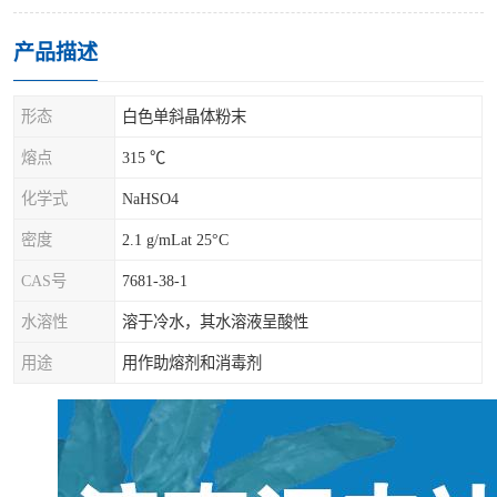
产品描述
形态
白色单斜晶体粉末
熔点
315 ℃
化学式
NaHSO4
密度
2.1 g/mLat 25°C
CAS号
7681-38-1
水溶性
溶于冷水，其水溶液呈酸性
用途
用作助熔剂和消毒剂