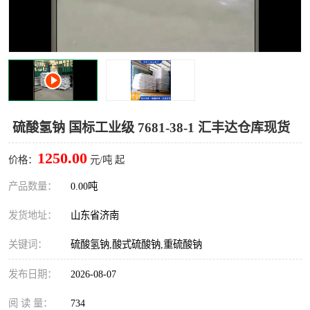
十二烷基苯磺酸
甲醇钠
乙醇钠
三乙胺
丙二醇甲醚醋酸酯
丙酸乙酯
过氧化苯甲酰
多聚磷酸
硫酸氢钠 国标工业级 7681-38-1 汇丰达仓库现货
叔丁基苯
砜类
1250.00
价格：
元/吨 起
醛类
芳烃化合物
产品数量：
0.00吨
发货地址：
山东省济南
酯类
有机酸酯类
关键词：
硫酸氢钠,酸式硫酸钠,重硫酸钠
烷烃化工原料
合成中间体
发布日期：
2026-08-07
水处理助剂
阅 读 量：
734