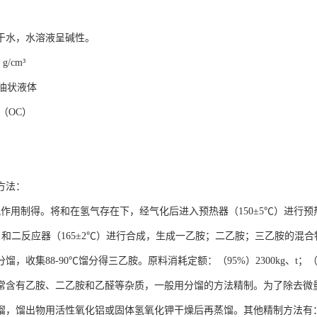
于水，水溶液呈碱性。
g/cm³
油状液体
℃（OC）
方法：
氨作用制得。将和在氢气存在下，经气化后进入预热器（150±5℃）进行预
2℃）和二反应器（165±2℃）进行合成，生成一乙胺；二乙胺；三乙胺的
馏，收集88-90℃馏分得三乙胺。原料消耗定额：（95%）2300kg、t；（99
常含有乙胺、二乙胺和乙醛等杂质，一般用分馏的方法精制。为了除去微
馏，馏出物用活性氧化铝或固体氢氧化钾干燥后再蒸馏。其他精制方法有