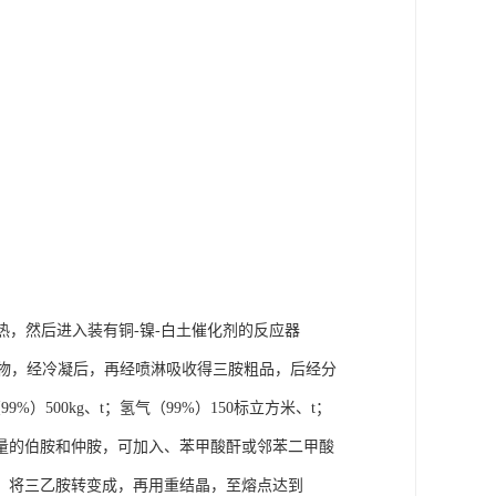
热，然后进入装有铜-镍-白土催化剂的反应器
混合物，经冷凝后，再经喷淋吸收得三胺粗品，后经分
%）500kg、t；氢气（99%）150标立方米、t；
量的伯胺和仲胺，可加入、苯甲酸酐或邻苯二甲酸
：将三乙胺转变成，再用重结晶，至熔点达到