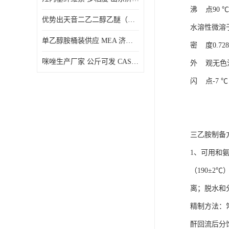
沸 点90 ℃
优势出天音二乙二醇乙醚（DPE）山东仓库发现货
水溶性微溶
单乙醇胺桶装供应 MEA 济南仓库发货 厂家
密 度0.728 
咪唑生产厂家 公斤可发 CAS:288-32-4
外 观无色
闪 点-7 
三乙胺制备
1、可用和
（190±
离；脱水和分
精制方法：
酐回流后分