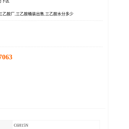
历下区
三乙胺厂,三乙胺桶装出售,三乙胺水分多少
7063
C6H15N