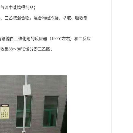
氮气流中蒸馏得纯品；
二、三乙胺混合物。混合物经冷凝、萃取、吸收制
入装有铜镍白土催化剂的反应器（190℃左右）和二反应
集88～90℃馏分即三乙胺；