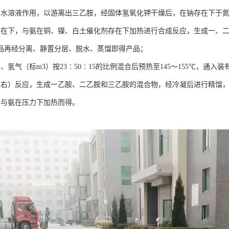
，与水溶液作用，以游离出三乙胺，经固体氢氧化钾干燥后，在钠存在下于
存在下，与氨在铜、镍、白土催化剂存在下加热进行合成反应，生成一、
品再经分离、静置分层、脱水、蒸馏即得产品；
）、氢气（标m3）按23∶50∶15的比例混合后预热至145～155℃，通
℃左右）反应，生成一乙胺、二乙胺和三乙胺的混合物，经冷凝后进行精馏，收
由与氨在压力下加热而得。