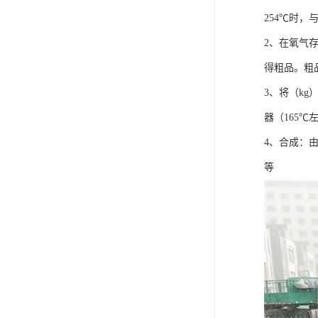
254℃时
2、在氧气
得粗品。粗
3、将（kg
器（165
4、合成：
等