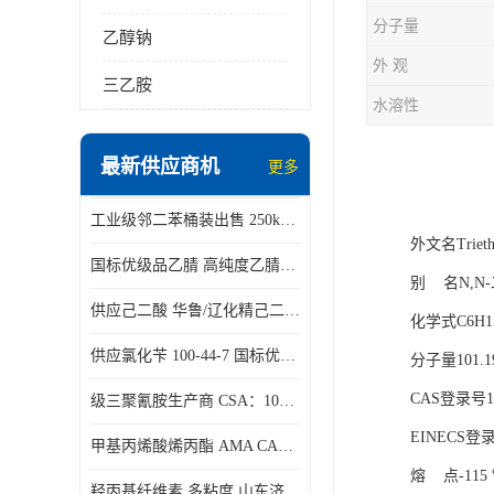
分子量
乙醇钠
外 观
三乙胺
水溶性
最新供应商机
更多
工业级邻二苯桶装出售 250kg/桶 95-50-1
外文名Trieth
国标优级品乙腈 高纯度乙腈桶装现货160kg桶
别 名N,N
供应己二酸 华鲁/辽化精己二酸 大包装可分小包装现货
化学式C6H1
供应氯化苄 100-44-7 国标优等品苄基氯 一桶起发
分子量101.1
CAS登录号12
级三聚氰胺生产商 CSA：108-78-1 济南发货
EINECS登录号
甲基丙烯酸烯丙酯 AMA CAS：96-05-9
熔 点-115
羟丙基纤维素 多粘度 山东济南仓库发货