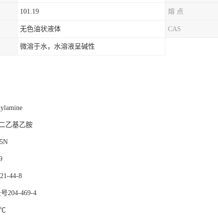
101.19
熔 点
无色油状液体
CAS
微溶于水，水溶液呈碱性
ylamine
-二乙基乙胺
5N
9
1-44-8
204-469-4
 ℃