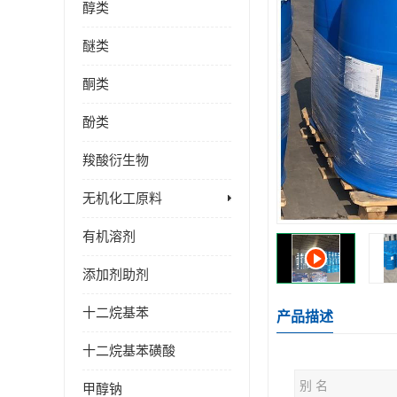
醇类
醚类
酮类
酚类
羧酸衍生物
无机化工原料
有机溶剂
添加剂助剂
十二烷基苯
产品描述
十二烷基苯磺酸
别 名
甲醇钠