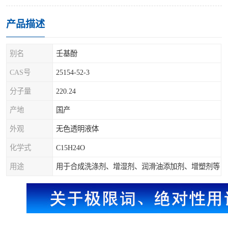
产品描述
别名
壬基酚
CAS号
25154-52-3
分子量
220.24
产地
国产
外观
无色透明液体
化学式
C15H24O
用途
用于合成洗涤剂、增湿剂、润滑油添加剂、增塑剂等