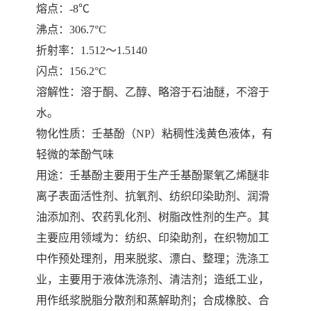
熔点：-8℃
沸点：306.7°C
折射率：1.512～1.5140
闪点：156.2°C
溶解性：溶于酮、乙醇、略溶于石油醚，不溶于
水。
物化性质：壬基酚（NP）粘稠性浅黄色液体，有
轻微的苯酚气味
用途：壬基酚主要用于生产壬基酚聚氧乙烯醚非
离子表面活性剂、抗氧剂、纺织印染助剂、润滑
油添加剂、农药乳化剂、树脂改性剂的生产。其
主要应用领域为：纺织、印染助剂，在织物加工
中作预处理剂，用来脱浆、漂白、整理；洗涤工
业，主要用于液体洗涤剂、清洁剂；造纸工业，
用作纸浆脱脂分散剂和蒸解助剂；合成橡胶、合