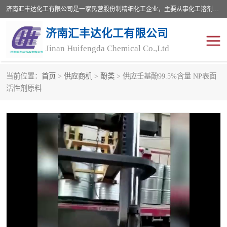
济南汇丰达化工有限公司是一家民营股份制精细化工企业，主要从事化工溶剂、药用辅料、合成中间体等深加工产品的研制开发、生产、销售和进出口贸易。主营产品：环氧丙烷，十二烷基苯，甲基磺酸，磺酸，DMF，DMAC，甘油，苯甲醇，乙酰氯，甲基丙烯酸，甲基丙烯酸甲酯，叔丁醇，异辛酸，二乙烯三胺，一乙，二乙‎，三乙醇胺，原乙酸三甲酯等化工产品及中间体。欢迎各界朋友洽谈咨询业务。
济南汇丰达化工有限公司
Jinan Huifengda Chemical Co.,Ltd
当前位置：
首页
>
供应商机
>
酚类
> 供应壬基酚99.5%含量 NP表面
胺类
烷经
活性剂原料
醇类
醚类
酮类
酚类
羧酸衍生物
无机化工原料
无机盐
有机溶剂
添加剂助剂
十二烷基苯