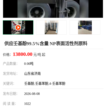
十二烷基苯磺酸
甲醇钠
乙醇钠
三乙胺
丙二醇甲醚醋酸酯
丙酸乙酯
过氧化苯甲酰
多聚磷酸
供应壬基酚99.5%含量 NP表面活性剂原料
叔丁基苯
砜类
13800.00
价格：
元/吨 起
醛类
芳烃化合物
产品数量：
0.00吨
发货地址：
山东省济南
酯类
有机酸酯类
关键词：
壬基酚,壬基苯酚,4-壬基苯酚
烷烃化工原料
合成中间体
发布日期：
2026-08-08
水处理助剂
阅 读 量：
1022