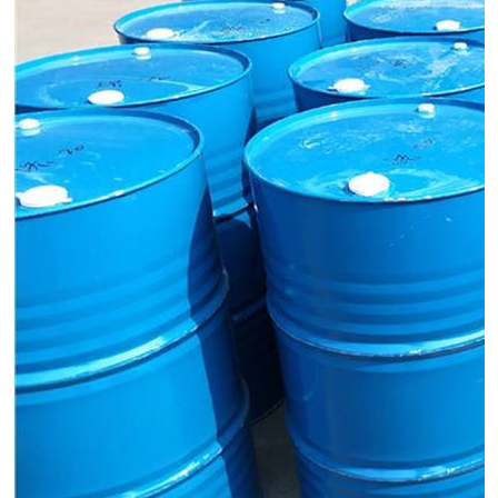
十二烷基苯磺酸
甲醇钠
乙醇钠
三乙胺
丙二醇甲醚醋酸酯
丙酸乙酯
过氧化苯甲酰
多聚磷酸
叔丁基苯
砜类
醛类
芳烃化合物
酯类
有机酸酯类
烷烃化工原料
合成中间体
水处理助剂