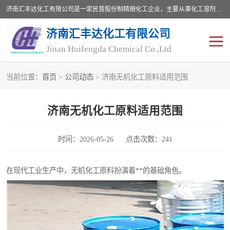
济南汇丰达化工有限公司是一家民营股份制精细化工企业，主要从事化工溶剂、药用辅料、合成中间体等深加工产品的研制开发、生产、销售和进出口贸易。主营产品：环氧丙烷，十二烷基苯，甲基磺酸，磺酸，DMF，DMAC，甘油，苯甲醇，乙酰氯，甲基丙烯酸，甲基丙烯酸甲酯，叔丁醇，异辛酸，二乙烯三胺，一乙，二乙‎，三乙醇胺，原乙酸三甲酯等化工产品及中间体。欢迎各界朋友洽谈咨询业务。
济南汇丰达化工有限公司
Jinan Huifengda Chemical Co.,Ltd
当前位置：
首页
>
公司动态
> 济南无机化工原料适用范围
胺类
烷经
济南无机化工原料适用范围
醇类
醚类
酮类
酚类
时间：2026-05-26
点击次数：241
羧酸衍生物
无机化工原料
在现代工业生产中，无机化工原料扮演着**的基础角色。
无机盐
有机溶剂
添加剂助剂
十二烷基苯